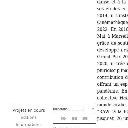
danse et à la
ses études en
2014, il s’ins
Cinémathèque 
2022. En 2018,
Mai à Marseil
grâce au souti
développe 
Les
Grand Prix 201
2020, il crée 
pluridisciplina
contribution d
offrant un es
pandémie. En 2
collective 
Hab
monde arabe. 
Projets en cours
“RAW “à la Fo
Éditions
jusqu’au 26 ju
f
t
Informations