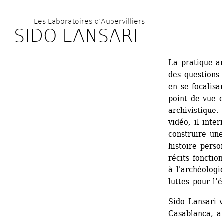
Aller 
Les Laboratoires d’Aubervilliers
au 
SIDO LANSARI
contenu 
principal
La pratique ar
des questions 
en se focalisa
point de vue d
archivistique.
vidéo, il inte
construire une
histoire perso
récits fonctio
à l'archéologi
luttes pour l
Sido Lansari v
Casablanca, au