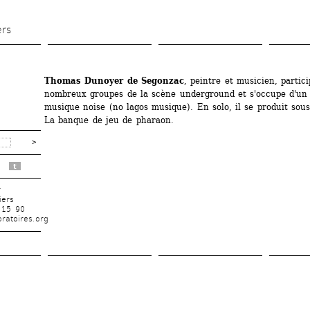
Aller 
au 
ers
contenu 
principal
Thomas Dunoyer de Segonzac
, peintre et musicien, partici
nombreux groupes de la scène underground et s'occupe d'un l
musique noise (no lagos musique). En solo, il se produit sous
La banque de jeu de pharaon. 
t
r
iers
 15 90
ratoires.org