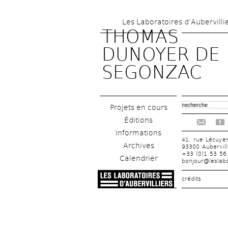
Les Laboratoires d’Aubervilli
THOMAS 
DUNOYER DE 
SEGONZAC
Projets en cours
Éditions
f
Informations
41, rue Lécuye
Archives
93300 Aubervill
+33 (0)1 53 56
Calendrier
bonjour@leslabo
crédits