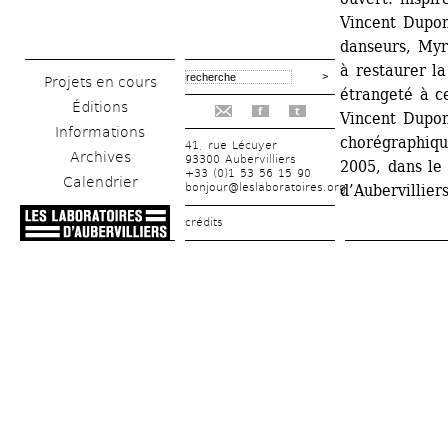
Vincent Dupont
danseurs, Myr
à restaurer la
Projets en cours
étrangeté à ce
Éditions
f
t
Vincent Dupont
Informations
chorégraphiqu
41, rue Lécuyer
Archives
93300 Aubervilliers
2005, dans le
+33 (0)1 53 56 15 90
Calendrier
bonjour@leslaboratoires.org
d’Aubervilliers
crédits