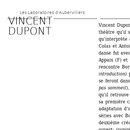
Aller 
Les Laboratoires d’Aubervilliers
au 
VINCENT 
contenu 
Vincent Dupon
DUPONT
théâtre qu’il 
principal
qu’interprète
Colas et Anto
danse fut ave
Appaix (F) et
rencontre Bor
introduction)
p
se feront dan
pas sommeil
)
qu’il retrouve
sa première c
adaptation d’u
séries avec B
deuxième créa
ouvert: inspi