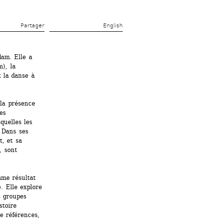
Partager 
English
am. Elle a 
), la 
 la danse à 
la présence 
s 
uelles les 
 Dans ses 
, et sa 
 sont 
me résultat 
. Elle explore 
 groupes 
toire 
e références, 