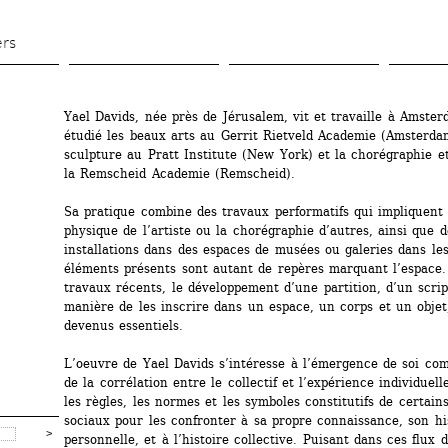
Aller 
au 
ers
contenu 
principal
Yael Davids, née près de Jérusalem, vit et travaille à Amsterd
étudié les beaux arts au Gerrit Rietveld Academie (Amsterdam
sculpture au Pratt Institute (New York) et la chorégraphie et
la Remscheid Academie (Remscheid).
Sa pratique combine des travaux performatifs qui impliquent 
physique de l’artiste ou la chorégraphie d’autres, ainsi que de
installations dans des espaces de musées ou galeries dans lesq
éléments présents sont autant de repères marquant l’espace.
travaux récents, le développement d’une partition, d’un script
manière de les inscrire dans un espace, un corps et un objet,
devenus essentiels.
L’oeuvre de Yael Davids s’intéresse à l’émergence de soi com
de la corrélation entre le collectif et l’expérience individuelle
les règles, les normes et les symboles constitutifs de certains
sociaux pour les confronter à sa propre connaissance, son his
personnelle, et à l’histoire collective. Puisant dans ces flux d