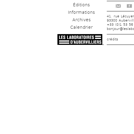
Éditions
f
Informations
41, rue Lécuye
Archives
93300 Aubervill
+33 (0)1 53 56
Calendrier
bonjour@leslabo
crédits