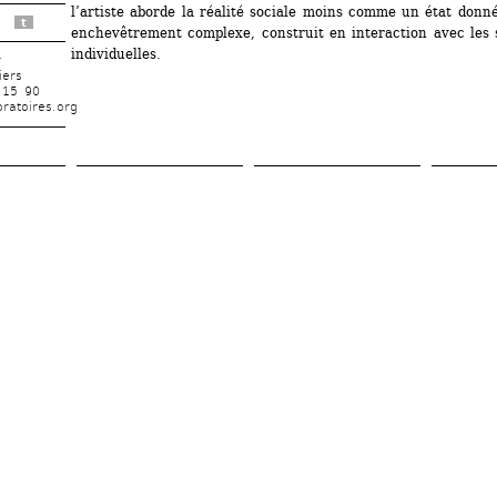
l’artiste aborde la réalité sociale moins comme un état donné
t
enchevêtrement complexe, construit en interaction avec les su
individuelles.
r
iers
 15 90
ratoires.org