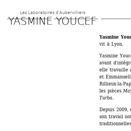
Aller 
Les Laboratoires d’Aubervilliers
au 
YASMINE YOUCEF
contenu 
principal
Yasmine You
vit à Lyon.
Yasmine Youce
avant d'intég
elle travaill
et Emmanuelle
Rillieux-la-P
les pièces 
Ma
Turba
.
Depuis 2009, 
son travail n
traditionnelle