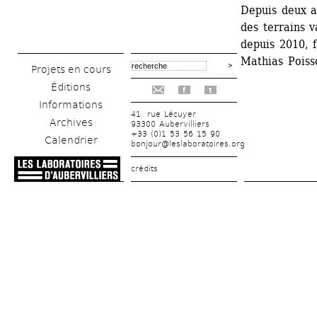
Depuis deux a
des terrains v
depuis 2010, f
Mathias Poiss
Projets en cours
Éditions
f
t
Informations
41, rue Lécuyer
Archives
93300 Aubervilliers
+33 (0)1 53 56 15 90
Calendrier
bonjour@leslaboratoires.org
crédits