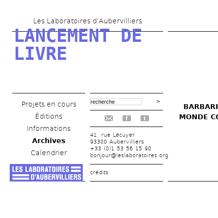
Aller 
Les Laboratoires d’Aubervilliers
au 
LANCEMENT DE 
contenu 
LIVRE
principal
Projets en cours
BARBARI
Éditions
MONDE CO
f
t
Informations
41, rue Lécuyer
Archives
93300 Aubervilliers
+33 (0)1 53 56 15 90
Calendrier
bonjour@leslaboratoires.org
crédits