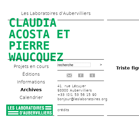
Aller 
Les Laboratoires d’Aubervilliers
au 
CLAUDIA 
contenu 
ACOSTA ET 
principal
PIERRE 
WAUCQUEZ
Projets en cours
Triste fi
Éditions
f
t
Informations
41, rue Lécuyer
Archives
93300 Aubervilliers
+33 (0)1 53 56 15 90
Calendrier
bonjour@leslaboratoires.org
crédits