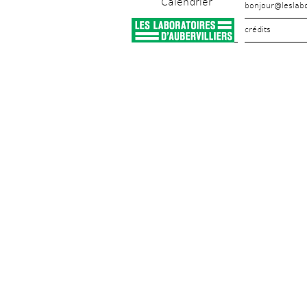
Calendrier
bonjour@leslabo
crédits