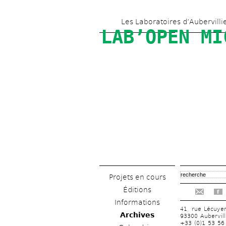
Les Laboratoires d’Aubervilli
LAB’OPEN MI
Projets en cours
Éditions
f
Informations
41, rue Lécuye
Archives
93300 Aubervill
+33 (0)1 53 56