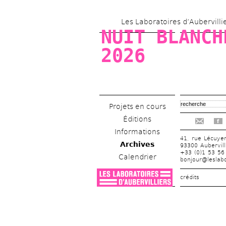
Les Laboratoires d’Aubervilli
NUIT BLANCHE
2026
Projets en cours
Éditions
f
Informations
41, rue Lécuye
Archives
93300 Aubervill
+33 (0)1 53 56
Calendrier
bonjour@leslabo
crédits