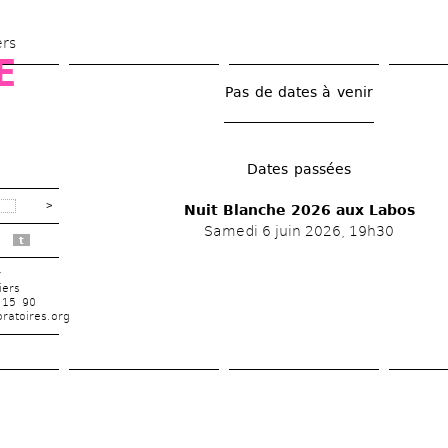
Aller 
au 
ers
 
contenu 
principal
Pas de dates à venir
Dates passées
Nuit Blanche 2026 aux Labos
Samedi 6 juin 2026, 19h30
t
r
iers
 15 90
ratoires.org