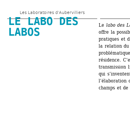
Aller 
Les Laboratoires d’Aubervilliers
au 
LE LABO DES 
contenu 
Le
labo des L
LABOS
offre la possi
principal
pratiques et 
la relation du
problématiques
résidence. C’e
transmission l
qui s’inventen
l’élaboration 
champs et de 