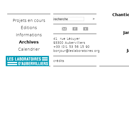
Chantie
Projets en cours
Éditions
f
t
Ja
Informations
41, rue Lécuyer
Archives
93300 Aubervilliers
+33 (0)1 53 56 15 90
Calendrier
bonjour@leslaboratoires.org
crédits