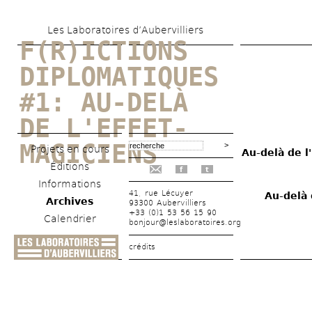
Aller 
Les Laboratoires d’Aubervilliers
au 
F(R)ICTIONS 
contenu 
DIPLOMATIQUES 
principal
#1: AU-DELÀ 
DE L'EFFET-
MAGICIENS
Projets en cours
Au-delà de l
Éditions
f
t
Informations
41, rue Lécuyer
Au-delà 
Archives
93300 Aubervilliers
+33 (0)1 53 56 15 90
Calendrier
bonjour@leslaboratoires.org
crédits