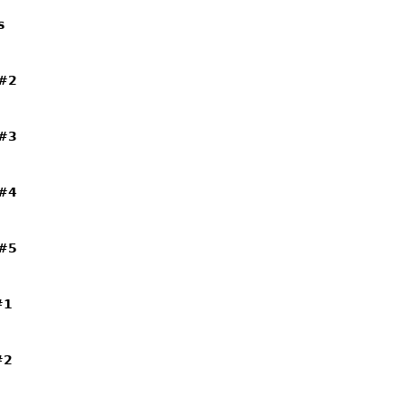
s
 #2
 #3
 #4
 #5
#1
#2