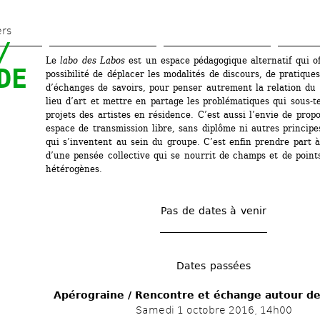
Aller 
au 
ers
 
contenu 
Le
labo des Labos
est un espace pédagogique alternatif qui off
principal
E 
possibilité de déplacer les modalités de discours, de pratiques 
d’échanges de savoirs, pour penser autrement la relation du 
lieu d’art et mettre en partage les problématiques qui sous-te
projets des artistes en résidence. C’est aussi l’envie de propo
espace de transmission libre, sans diplôme ni autres principe
qui s’inventent au sein du groupe. C’est enfin prendre part à 
d’une pensée collective qui se nourrit de champs et de points
hétérogènes.
Pas de dates à venir
Dates passées
Apérograine / Rencontre et échange autour de
Samedi 1 octobre 2016, 14h00