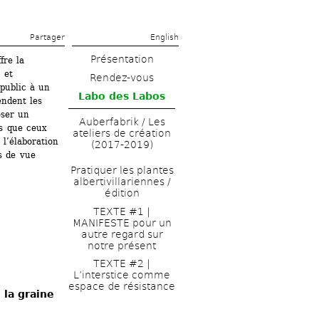
Partager 
English
Présentation
re la 
et 
Rendez-vous
public à un 
Labo des Labos
ndent les 
ser un 
Auberfabrik / Les 
s que ceux 
ateliers de création 
l’élaboration 
(2017-2019)
 de vue 
Pratiquer les plantes 
albertivillariennes / 
édition
TEXTE #1 | 
MANIFESTE pour un 
autre regard sur 
notre présent
TEXTE #2 | 
L’interstice comme 
espace de résistance 
 la graine