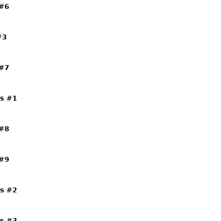
 #6
#3
 #7
es #1
 #8
 #9
es #2
es #3