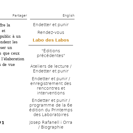
Partager 
English
Endetter et punir
re la 
et 
Rendez-vous
public à un 
Labo des Labos
ndent les 
ser un 
"Éditions 
s que ceux 
précédentes"
l’élaboration 
 de vue 
Ateliers de lecture / 
Endetter et punir
Endetter et punir / 
enregistrement des 
rencontres et 
interventions
Endetter et punir / 
programme de la 6e 
édition du Printemps 
des Laboratoires
Josep Rafanell i Orra 
#1
/ Biographie