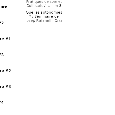
Pratiques de soin et 
Collectifs / saison 3
ture
Quelles autonomies 
? / Séminaire de 
Josep Rafanell i Orra
#2
tre #1
#3
tre #2
tre #3
#4