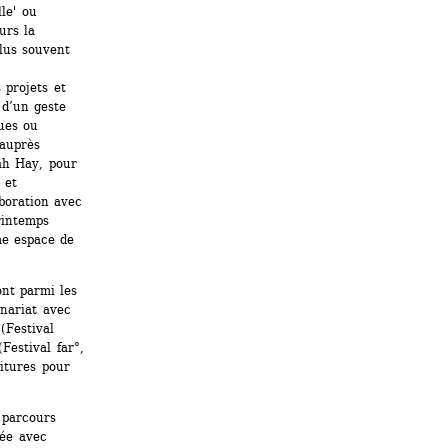
le' ou 
rs la 
lus souvent 
projets et 
d’un geste 
es ou 
auprès 
h Hay, pour 
et 
boration avec 
intemps 
e espace de 
nt parmi les 
nariat avec 
(Festival 
Festival far°, 
itures pour 
parcours 
ée avec 