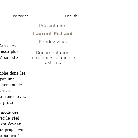
Partager 
English
Présentation
Laurent Pichaud
Rendez-vous
ans ces 
esse plus 
Documentation 
A sur «La 
filmée des séances / 
extraits
aphe dans les 
par une 
einement de 
rsus 
de mener avec 
erprète.
 mode des 
ec le réel 
 est devenu 
 projet est 
 suffire à 