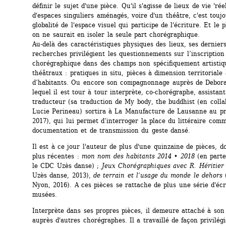
définir le sujet d'une pièce. Qu'il s'agisse de lieux de vie 'réel
d'espaces singuliers aménagés, voire d'un théâtre, c'est toujou
globalité de l'espace visuel qui participe de l'écriture. Et le p
on ne saurait en isoler la seule part chorégraphique.
Au-delà des caractéristiques physiques des lieux, ses derniers 
recherches privilégient les questionnements sur l’inscription 
chorégraphique dans des champs non spécifiquement artistiqu
théâtraux : pratiques in situ, pièces à dimension territoriale 
d’habitants. Ou encore son compagnonnage auprès de Debora
lequel il est tour à tour interprète, co-chorégraphe, assistant 
traducteur (sa traduction de My body, the buddhist (en colla
Lucie Perineau) sortira à La Manufacture de Lausanne au pr
2017), qui lui permet d’interroger la place du littéraire comm
documentation et de transmission du geste dansé.
Il est à ce jour l'auteur de plus d'une quinzaine de pièces, do
plus récentes : 
mon nom des habitants 2014 • 2018
(en parte
le CDC Uzès danse) ;
Jeux Chorégraphiques avec R. Héritier
Uzès danse, 2013), 
de terrain et l’usage du monde le dehors
(
Nyon, 2016). A ces pièces se rattache de plus une série d'écr
musées.
Interprète dans ses propres pièces, il demeure attaché à son 
auprès d'autres chorégraphes. Il a travaillé de façon privilégi