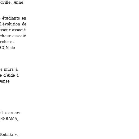
ville, Anne 
 étudiants en 
'évolution de 
sseur associé 
cheur associé 
rche et 
-CCN de 
s murs à 
 d’Aide à 
anse 
l » en art 
, ESBAMA, 
atsiki », 