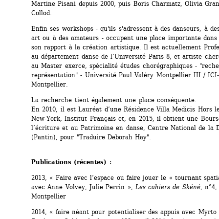
Martine Pisani depuis 2000, puis Boris Charmatz, Olivia Grand
Collod.
Enfin ses workshops - qu'ils s'adressent à des danseurs, à des
art ou à des amateurs - occupent une place importante dans l
son rapport à la création artistique. Il est actuellement Profe
au département danse de l’Université Paris 8, et artiste cher
au Master exerce, spécialité études chorégraphiques - "reche
représentation" - Université Paul Valéry Montpellier III / ICI
Montpellier.
La recherche tient également une place conséquente. 
En 2010, il est Lauréat d’une Résidence Villa Medicis Hors le
New-York, Institut Français et, en 2015, il obtient une Bourse
l’écriture et au Patrimoine en danse, Centre National de la D
(Pantin), pour "Traduire Deborah Hay".
Publications (récentes) :
2013, « Faire avec l’espace ou faire jouer le « tournant spatia
avec Anne Volvey, Julie Perrin », 
Les cahiers de Skéné
, n°4
Montpellier
2014, « faire néant pour potentialiser des appuis avec Myrto K