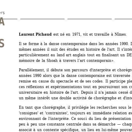
Aller 
au 
ers
 
contenu 
principal
Laurent Pichaud
est né en 1971, vit et travaille à Nîmes.
 
Il se forme à la danse contemporaine dans les années 1990. D
mêmes années il suit des études en histoire de l'art. Il s'intér
particulièrement au land art anglais tout en finalisant un DE
mémoire de la Shoah à travers l’art contemporain».
Parallèlement, il débute son parcours d'interprète et chorégr
années 1990 alors que la danse contemporaine est traversée 
remise en cause du spectacle et de ses codes. Il participe pl
ces réflexions et expérimentations tout en poursuivant son cu
universitaire en histoire de l'art. Depuis il n'a jamais cessé 
un même intérêt une double activité de chorégraphe et d'int
En tant que chorégraphe, il privilégie les recherches sous le
'consignes' et 'contraintes', toujours en immédiate relation av
environnant de l'interprète. Ce souci du lieu de présentation
peu à peu une constante centrale dans sa démarche — chaque
associé à un contexte spécifique, un lieu en lui-même pouvant