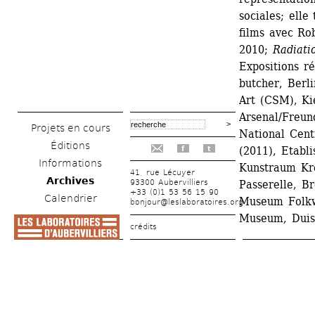
sociales; elle 
films avec Rob
2010; 
Radiati
Expositions ré
butcher, Berl
Art (CSM), Kie
Arsenal/Freun
Projets en cours
National Cent
Éditions
(2011), Etabl
f
t
Informations
Kunstraum Kre
41, rue Lécuyer
Archives
93300 Aubervilliers
Passerelle, B
+33 (0)1 53 56 15 90
Calendrier
Museum Folkw
bonjour@leslaboratoires.org
Museum, Duis
crédits