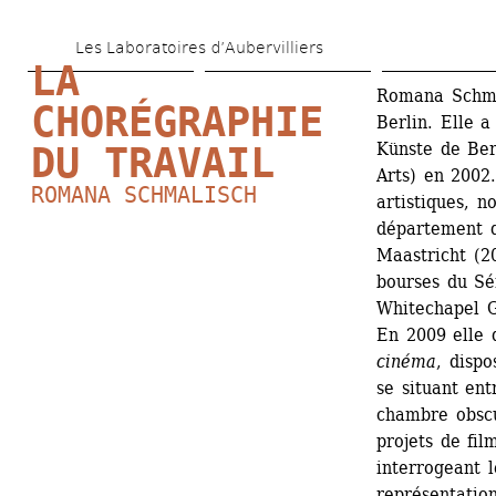
Aller 
Les Laboratoires d’Aubervilliers
au 
LA 
contenu 
Romana Schmal
CHORÉGRAPHIE 
Berlin. Elle a
principal
Künste de Ber
DU TRAVAIL
Arts) en 2002.
ROMANA SCHMALISCH
artistiques, 
département d
Maastricht (2
bourses du Sén
Whitechapel G
En 2009 elle 
cinéma
, dispo
se situant ent
chambre obscu
projets de fil
interrogeant l
représentation