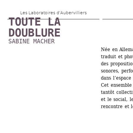
Aller 
Les Laboratoires d’Aubervilliers
au 
TOUTE LA 
contenu 
DOUBLURE
principal
SABINE MACHER
Née en Allema
traduit et pho
des propositio
sonores, perfo
dans l’espace 
Cet ensemble d
tantôt collecti
et le social, 
rencontre et l