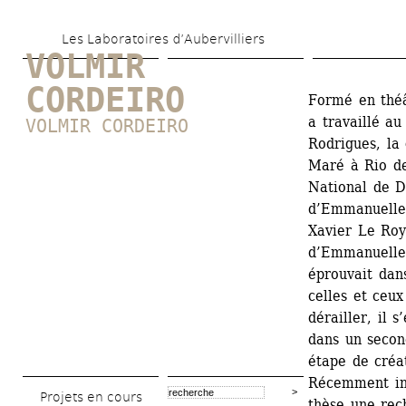
Aller 
Les Laboratoires d’Aubervilliers
au 
VOLMIR 
contenu 
CORDEIRO
Formé en théâ
principal
a travaillé a
VOLMIR CORDEIRO
Rodrigues, la
Maré à Rio de
National de D
d’Emmanuelle 
Xavier Le Roy 
d’Emmanuelle
éprouvait dans
celles et ceux
dérailler, il 
dans un secon
étape de créat
Récemment insc
Projets en cours
thèse une rech