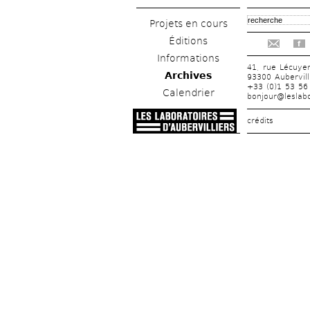
Projets en cours
Éditions
f
Informations
41, rue Lécuye
Archives
93300 Aubervill
+33 (0)1 53 56
Calendrier
bonjour@leslabo
crédits