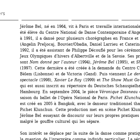
Aller 
au 
ers
contenu 
Jérôme Bel, né en 1964, vit à Paris et travaille internationale
principal
été élève du Centre National de Danse Contemporaine d’Ange
à 1991, il a dansé pour plusieurs chorégraphes en France et e
(Angelin Preljocaj, Bouvier/Obadia, Daniel Larrieu et Caterin
1992, il a été assistant de Philippe Découflé pour les cérémon
Jeux Olympiques d’hivers d’Albertville et de la Savoie. Ses pr
sont 
Nom donné par l’auteur
(1994), 
Jérôme Bel 
(1995), et 
S
(1997). Cette dernière a été créée à la demande du Centro Cu
Bèlem (Lisbonne) et de Victoria (Gand). Puis viennent 
Le der
spectacle 
(1998), 
Xavier Le Roy 
(1999) et 
The Show Must Go
qui est aussi inscrit au répertoire du Deutsches Schauspielha
Hambourg. En septembre 2004, le pièce 
Véronique Doisneau
o
saison du ballet de l’Opéra National de Paris. 
Pichet Klunchu
est créé en 2005 à Bangkok, avec le danseur traditionnel thaï
Pichet Klunchun. Cette production met en scène Pichet Klun
Jérôme Bel essayant de discourir sur leurs propres pratiques a
malgré le gouffre culturel qui les sépare.
Son intérêt se déplace par la suite de la danse comme pratiq
la question de l’interprète comme individu particulier. La sér