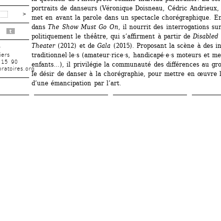
portraits de danseurs (Véronique Doisneau, Cédric Andrieux,
met en avant la parole dans un spectacle chorégraphique. E
dans 
The Show Must Go On
, il nourrit des interrogations su
t
politiquement le théâtre, qui s’affirment à partir de 
Disabled 
Theater
(2012) et de 
Gala 
(2015). Proposant la scène à des in
r
traditionnel·le·s (amateur·rice·s, handicapé·e·s moteurs et me
iers
 15 90
enfants…), il privilégie la communauté des différences au gro
ratoires.org
le désir de danser à la chorégraphie, pour mettre en œuvre 
d’une émancipation par l’art.