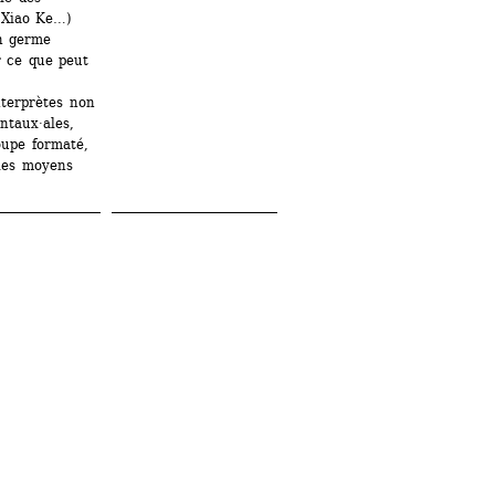
 Xiao Ke…) 
n germe 
r ce que peut 
terprètes non 
ntaux·ales, 
upe formaté, 
les moyens 