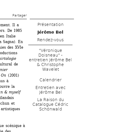
Partager 
Présentation
ment. Il a 
rs. De 1985 
Jérôme Bel
n Italie 
Rendez-vous
a Sagna). En 
ies des XVIe 
"Véronique 
oductions 
Doisneau" - 
hirtologie
entretien Jérôme Bel 
ltural de 
& Christophe 
Wavelet 
nier 
 On
(2001) 
Calendrier
us à 
uvre la 
Entretien avec 
Jérôme Bel
n & myself 
landais 
La Raison du 
chun et 
Catalogue Cédric 
rtistiques 
Schönwald
ue scénique à 
ie des 