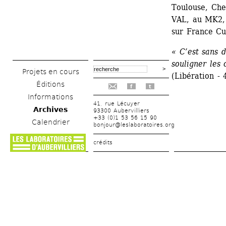
Toulouse, Che
VAL, au MK2, a
sur France Cu
« C’est sans d
souligner les
Projets en cours
(Libération -
Éditions
f
t
Informations
41, rue Lécuyer
Archives
93300 Aubervilliers
+33 (0)1 53 56 15 90
Calendrier
bonjour@leslaboratoires.org
crédits