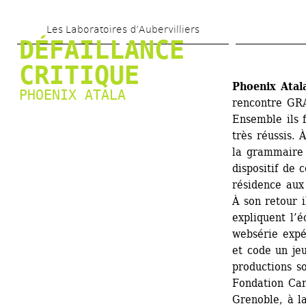
Aller 
Les Laboratoires d’Aubervilliers
au 
DÉFAILLANCE 
contenu 
CRITIQUE
principal
Phoenix Atal
PHOENIX ATALA
rencontre GRA
Ensemble ils 
très réussis. 
la grammaire c
dispositif de 
résidence aux 
À son retour 
expliquent l’é
websérie expe
et code un jeu
productions so
Fondation Car
Grenoble, à l