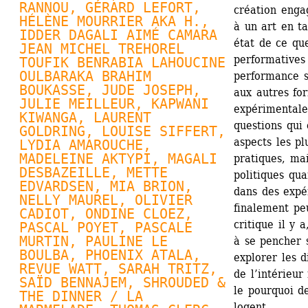
RANNOU
, 
GÉRARD LEFORT
, 
création engag
HÉLÈNE MOURRIER AKA H., 
à un art en tan
IDDER DAGALI AIMÉ CAMARA 
état de ce que
JEAN MICHEL TREHOREL 
performatives
TOUFIK BENRABIA LAHOUCINE 
OULBARAKA BRAHIM 
performance s
BOUKASSE, JUDE JOSEPH, 
aux autres for
JULIE MEILLEUR
, KAPWANI 
expérimentale
KIWANGA, 
LAURENT 
questions qui 
GOLDRING
, 
LOUISE SIFFERT
, 
aspects les pl
LYDIA AMAROUCHE, 
MADELEINE AKTYPI, MAGALI 
pratiques, mai
DESBAZEILLE, 
METTE 
politiques qua
EDVARDSEN
, MIA BRION, 
dans des expér
NELLY MAUREL
, OLIVIER 
finalement peu
CADIOT, 
ONDINE CLOEZ
, 
critique il y a
PASCAL POYET
, 
PASCALE 
MURTIN
, PAULINE LE 
à se pencher s
BOULBA, 
PHOENIX ATALA
, 
explorer les d
REVUE WATT
, SARAH TRITZ, 
de l’intérieu
SAÏD BENNAJEM, SHROUDED & 
le pourquoi de
THE DINNER / LA 
logent.