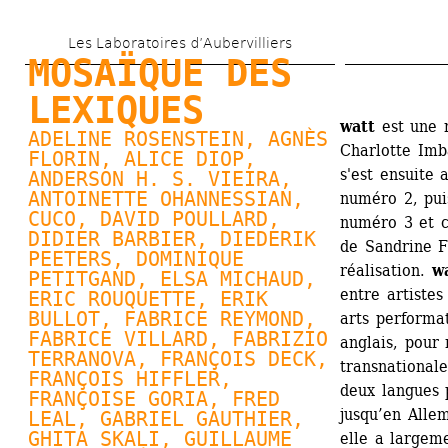
Aller 
Les Laboratoires d’Aubervilliers
au 
MOSAÏQUE DES 
contenu 
LEXIQUES
principal
watt
est une r
ADELINE ROSENSTEIN, 
AGNÈS 
Charlotte Imb
FLORIN
, 
ALICE DIOP
, 
s'est ensuite 
ANDERSON H. S. VIEIRA, 
ANTOINETTE OHANNESSIAN
, 
numéro 2, puis
CUCO, 
DAVID POULLARD
, 
numéro 3 et c
DIDIER BARBIER, 
DIEDERIK 
de Sandrine F
PEETERS
, 
DOMINIQUE 
réalisation. 
w
PETITGAND
, 
ELSA MICHAUD
, 
entre artistes
ERIC ROUQUETTE, 
ERIK 
BULLOT
, FABRICE REYMOND, 
arts performat
FABRICE VILLARD
, FABRIZIO 
anglais, pour
TERRANOVA, FRANÇOIS DECK, 
transnationale
FRANÇOIS HIFFLER, 
deux langues 
FRANÇOISE GORIA
, FRED 
jusqu’en Alle
LEAL, 
GABRIEL GAUTHIER
, 
GHITA SKALI, 
GUILLAUME 
elle a largeme