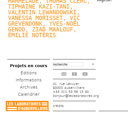
MARMELADE, 
THOMAS CLERC
, 
TIPHAINE KAZI-TANI, 
VALENTIN LEWANDOWSKI
, 
VANESSA MORISSET, VIC 
GREVENDONK, 
YVES-NOËL 
GENOD
, ZIAD MAALOUF, 
ÉMILIE NOTÉRIS
Projets en cours
Éditions
f
t
Informations
41, rue Lécuyer
Archives
93300 Aubervilliers
+33 (0)1 53 56 15 90
Calendrier
bonjour@leslaboratoires.org
crédits