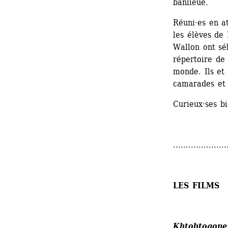
banlieue. 
Réuni·es en a
les élèves de
Wallon ont sél
répertoire de
monde. Ils et 
camarades et d
Curieux·ses b
.....................
LES FILMS
Khtobtogone