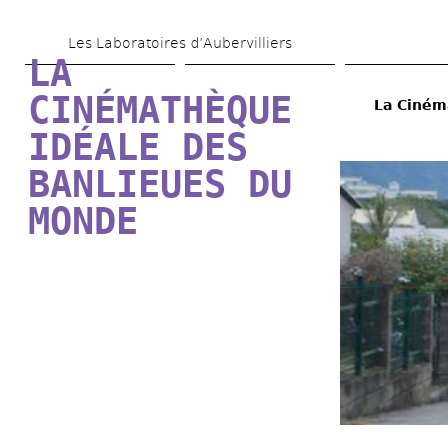
Aller 
Les Laboratoires d’Aubervilliers
au 
LA 
contenu 
CINÉMATHÈQUE 
La Ciném
principal
IDÉALE DES 
BANLIEUES DU 
MONDE