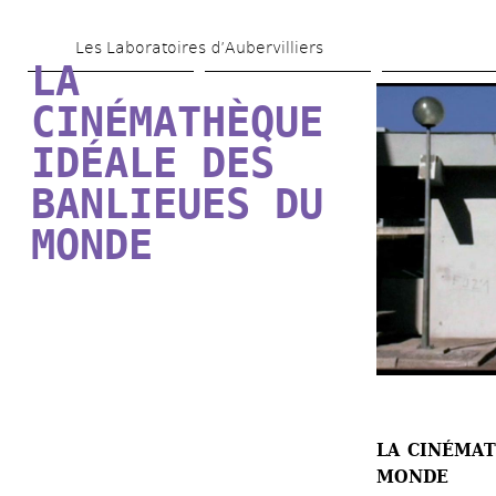
Aller 
Les Laboratoires d’Aubervilliers
au 
LA 
contenu 
CINÉMATHÈQUE 
principal
IDÉALE DES 
BANLIEUES DU 
MONDE
LA CINÉMAT
MONDE