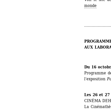
monde
.....................
PROGRAMME
AUX LABORA
Du 16 octob
Programme de 
l'exposition 
Pa
Les 26 et 27
CINÉMA DEH
La Cinémathèq