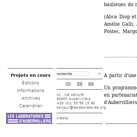
banlieues du 
(Alice Diop et
Amélie Galli,
Postec, Margo
.....................
A partir d'une
Projets en cours
Éditions
f
t
Un programme
Informations
en partenaria
41, rue Lécuyer
Archives
93300 Aubervilliers
d'Aubervilliers
+33 (0)1 53 56 15 90
Calendrier
bonjour@leslaboratoires.org
crédits