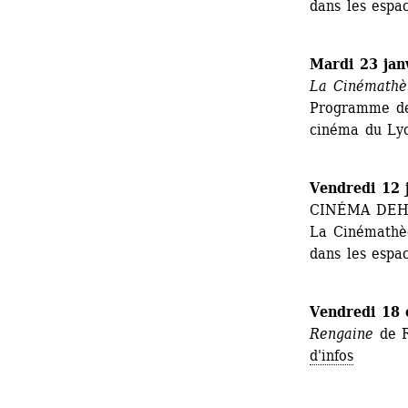
dans les espa
Mardi 23 jan
La Cinémathè
Programme de 
cinéma du Lyc
Vendredi 12 j
CINÉMA DEH
La Cinémathèq
dans les espa
Vendredi 18 
Rengaine 
de 
d'infos