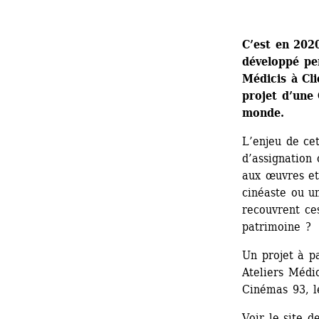
C’est en 2020
développé pe
Médicis à C
projet d’une 
monde. 
L’enjeu de cet
d’assignation o
aux œuvres et 
cinéaste ou u
recouvrent ces
patrimoine ?
Un projet à pa
Ateliers Médi
Cinémas 93, le
Voir le site d