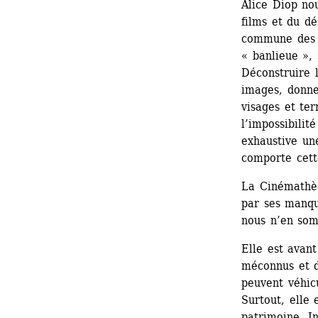
Alice Diop nou
films et du dé
commune des œ
« banlieue », 
Déconstruire l
images, donner
visages et ter
l’impossibilit
exhaustive une
comporte cett
La Cinémathèq
par ses manque
nous n’en som
Elle est avant
méconnus et d
peuvent véhicu
Surtout, elle 
patrimoine. I