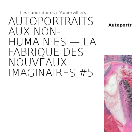
Aller 
Les Laboratoires d’Aubervilliers
au 
AUTOPORTRAITS 
contenu 
Autoportr
AUX NON-
principal
HUMAIN·ES — LA 
FABRIQUE DES 
NOUVEAUX 
IMAGINAIRES #5