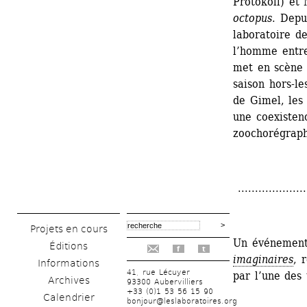
Protokoll) et 
octopus
. Depu
laboratoire de
l’homme entret
met en scène
saison hors-le
de Gimel, les
une coexisten
zoochorégraph
.....................
Projets en cours
Un événement
Éditions
f
t
imaginaires
, 
Informations
41, rue Lécuyer
par l’une des 
Archives
93300 Aubervilliers
+33 (0)1 53 56 15 90
Calendrier
bonjour@leslaboratoires.org