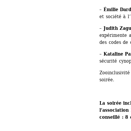
– 
Émilie Dar
et société à l
– 
Judith Zag
expérimente a
des codes de 
– 
Kataline Pa
sécurité cyno
Zooinclusivit
soirée.
La soirée inc
l’associatio
conseillé : 8 