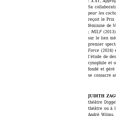
: 
X'XY
, 
Approp
Sa collaborat
pour les coch
reçoit le Prix
féminine de 
V
; 
MILF
(2013) 
sur le lien mè
premier specta
Force
(2024) e
l’étude de deu
cynophile et o
fondé et géré 
se consacre au
JUDITH ZAG
théâtre Digg
théâtre ou à
André Wilms,