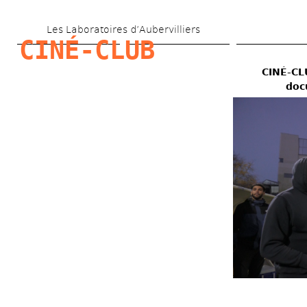
Aller 
Les Laboratoires d’Aubervilliers
au 
CINÉ-CLUB
contenu 
CINÉ-CLU
principal
doc