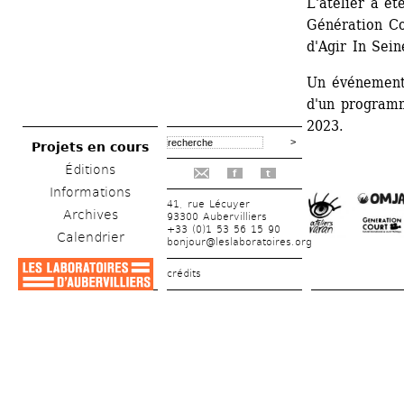
L'atelier a ét
Génération Co
d'Agir In Sein
Un événement
d'un program
2023.
Projets en cours
Éditions
f
t
Informations
41, rue Lécuyer
Archives
93300 Aubervilliers
+33 (0)1 53 56 15 90
Calendrier
bonjour@leslaboratoires.org
crédits