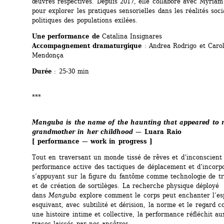
œuvres respectives. Depuis 2017, elle collabore avec Myriam 
pour explorer les pratiques sensorielles dans les réalités socia
politiques des populations exilées. 
Une performance de 
Catalina Insignares
Accompagnement dramaturgique
: Andrea Rodrigo et Carol
Mendonça
Durée
: 25-30 min
***
Manguba is the name of the haunting that appeared to m
grandmother in her childhood
— 
Luara Raio
[ performance — work in progress ]
Tout en traversant un monde tissé de rêves et d’inconscient co
performance active des tactiques de déplacement et d’incorpo
s’appuyant sur la figure du fantôme comme technologie de tr
et de création de sortilèges. La recherche physique déployé 
dans 
Manguba
explore comment le corps peut enchanter l’esp
esquivant, avec subtilité et dérision, la norme et le regard co
une histoire intime et collective, la performance réfléchit aux
traces laissés par nos ancêtres.