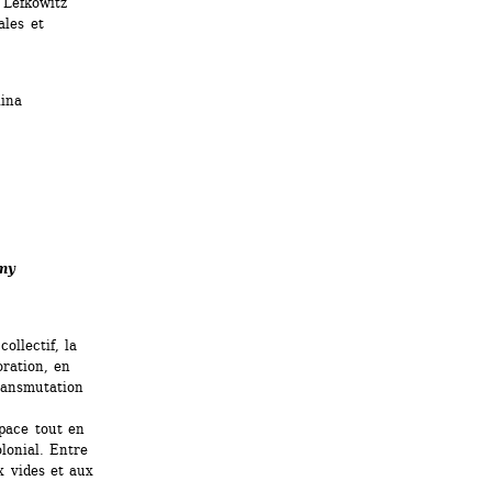
Lefkowitz 
les et 
ina 
y 
llectif, la 
ration, en 
ansmutation 
ace tout en 
lonial. Entre 
 vides et aux 