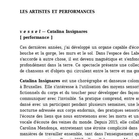
LES ARTISTES ET PERFORMANCES
v e s s e l
— 
Catalina Insignares
[ performance ]
Ces dernières années, j'ai développé un organe capable d'écou
bouche et la gorge, les murs et le sol. Dans l'espace des Labo
s'accorde à autre chose, il est devenu magnétique et s'enfonc
profondément dans la terre. Ce spectacle présente une collect
de chansons et d'objets qui circulent entre la terre et ma go
Catalina Insignares
est une chorégraphe et danseuse colom
à Bruxelles. Elle s'intéresse à l'utilisation des moyens sensori
fictionnels du corps et du toucher pour développer des façons
communiquer avec l'invisible. Sa pratique comprend, entre au
dansé avec un participant pendant plusieurs semaines, une le
nocturne adressée aux corps endormis, des pratiques sensorie
l'écoute des liens que nous entretenons avec les morts et un
vocale d'écoute des veines du monde. Depuis 2015, elle collab
Carolina Mendonça, entretenant une étroite complicité dans d
manières de travailler ensemble, tant dans l'enseignement qu