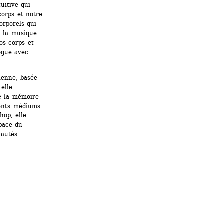
itive qui 
corps et notre 
orporels qui 
 la musique 
os corps et 
ogue avec 
enne, basée 
elle 
e la mémoire 
ents médiums 
op, elle 
pace du 
autés 