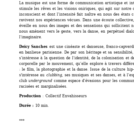
La musique est une forme de communication artistique et intu
stimule les rêves et les visions oniriques, qui agit sur notre 
inconscient et dont l’intensité fait naître en nous des états c
ravivent nos expériences vécues. Dans une écoute collective,
éveille en nous des images et des sensations qui sollicitent n
nous amènent vers le geste, vers la danse, en perpétuel dial
l’imaginaire.
Deicy Sanches
est une cinéaste et danseuse, franco-capverdi
en banlieue parisienne. De par son héritage et sa sensibilité, 
s’intéresse à la question de l’identité, de la colonisation et d
corporelle par le mouvement, qu’elle explore à travers différ
: le film, la photographie et la danse. Issue de la culture hip-h
s'intéresse au 
clubbing
, ses musiques et ses danses, et à l’es
club 
underground
comme espace d’évasions pour les commun
racisées et marginalisées.
Production 
: Collectif Envahisseurs
Durée : 
10 min.
***