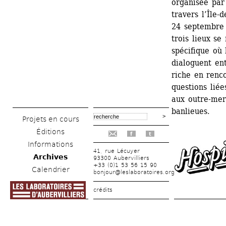
organisée par
travers l’Île-
24 septembre
trois lieux se
spécifique où l
dialoguent ent
riche en renc
questions liée
aux outre-mers
banlieues.
Projets en cours
Éditions
f
t
Informations
41, rue Lécuyer
Archives
93300 Aubervilliers
+33 (0)1 53 56 15 90
Calendrier
bonjour@leslaboratoires.org
crédits