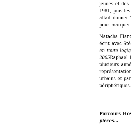
jeunes et des 
1981, puis le
allait donner 
pour marquer 
Natacha Fland
écrit avec St
en toute logi
2005
Raphaël K
plusieurs anné
représentation
urbains et par
périphériques. 
---------------------
Parcours Hosp
pièces…