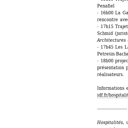
Penafiel
- 16h00 La Ga
rencontre ave
- 17h15 Trajet
Schmid (juris
Architectures 
- 17h45 Les La
Petrešin-Bach
- 18h00 projec
présentation 
réalisateurs.
Informations e
idf.fr/hospitali
---------------------
Hospitalités
, 