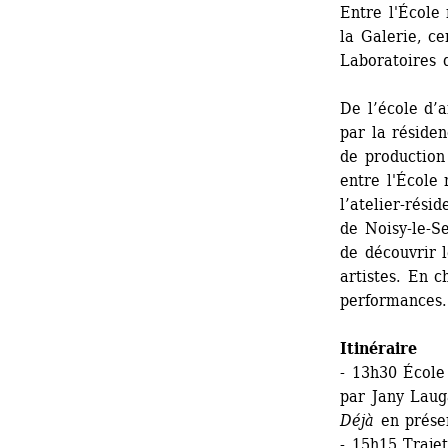
Entre l'École 
la Galerie, ce
Laboratoires d
De l’école d’
par la réside
de production 
entre l'École 
l’atelier-rési
de Noisy-le-Se
de découvrir l
artistes. En c
performances.
Itinéraire
- 13h30 École 
par Jany Lauga
Déjà
en présen
- 15h15 Trajet