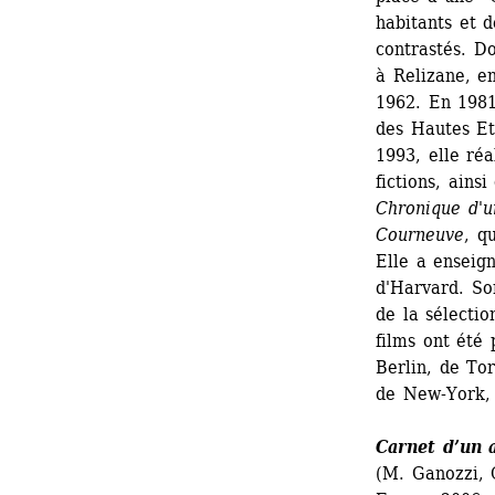
habitants et d
contrastés. D
à Relizane, en
1962. En 1981,
des Hautes Et
1993, elle réa
fictions, ains
Chronique d'u
Courneuve
, q
Elle a enseign
d'Harvard. So
de la sélecti
films ont été 
Berlin, de To
de New-York, 
Carnet d’un 
(M. Ganozzi, C