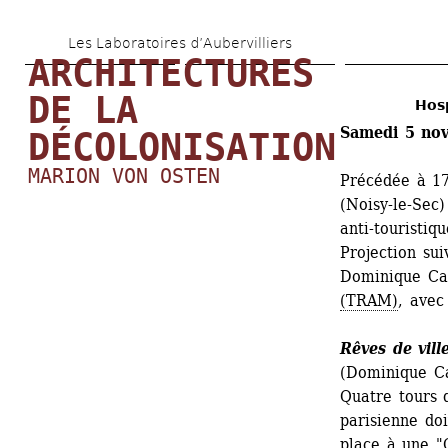
Aller 
Les Laboratoires d’Aubervilliers
au 
ARCHITECTURES 
contenu 
DE LA 
Hosp
principal
Samedi 5 no
DÉCOLONISATION
MARION VON OSTEN
Précédée à 17
(Noisy-le-Sec)
anti-touristi
Projection sui
Dominique Cab
(TRAM)
, avec 
Rêves de vill
(Dominique Ca
Quatre tours d
parisienne doi
place à une "C