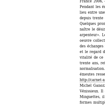
France 2006, 
Pendant les é
lieu entre un
depuis trente 
Quelques prom
naître le dési
arpenteur». Le
oeuvre collec
des échanges i
et le regard d
vitalité de ce
trente ans, re
normalisation
émeutes resse
http://carnet-
Michel Ganozz
Vénissieux. Il
Minguettes, il
formes multipl