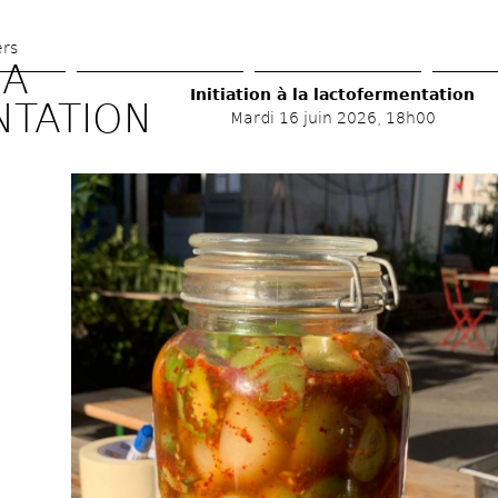
Aller 
au 
ers
A 
contenu 
Initiation à la lactofermentation 
principal
NTATION
Mardi 16 juin 2026, 18h00