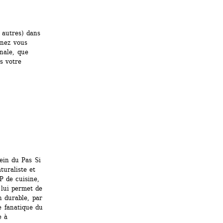
 autres) dans 
nez vous 
nale, que 
s votre 
in du Pas Si 
uraliste et 
 de cuisine, 
lui permet de 
 durable, par 
e fanatique du 
 à 