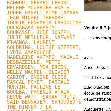
RANNOU
, 
GÉRARD LEFORT
, 
HÉLÈNE MOURRIER AKA H., 
IDDER DAGALI AIMÉ CAMARA 
JEAN MICHEL TREHOREL 
TOUFIK BENRABIA LAHOUCINE 
OULBARAKA BRAHIM 
Vendredi 7 j
BOUKASSE, JUDE JOSEPH, 
JULIE MEILLEUR
, KAPWANI 
— « mensonge
KIWANGA, 
LAURENT 
GOLDRING
, 
LOUISE SIFFERT
, 
LYDIA AMAROUCHE, 
MADELEINE AKTYPI, MAGALI 
avec 
DESBAZEILLE, 
METTE 
EDVARDSEN
, MIA BRION, 
Alice Diop, r
NELLY MAUREL
, OLIVIER 
CADIOT, 
ONDINE CLOEZ
, 
Fred Léal, écr
PASCAL POYET
, 
PASCALE 
MURTIN
, PAULINE LE 
Ziad Maalouf, 
BOULBA, 
PHOENIX ATALA
, 
école de radio
REVUE WATT
, SARAH TRITZ, 
démonstration
SAÏD BENNAJEM, SHROUDED & 
THE DINNER / LA 
Antoinette Oh