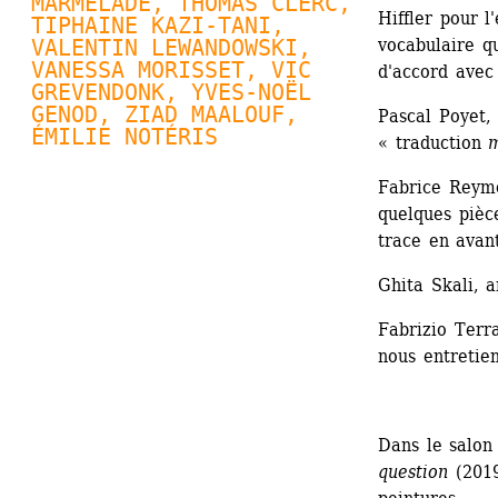
MARMELADE, 
THOMAS CLERC
, 
Hiffler pour l
TIPHAINE KAZI-TANI, 
VALENTIN LEWANDOWSKI
, 
vocabulaire qu
VANESSA MORISSET, VIC 
d'accord avec 
GREVENDONK, 
YVES-NOËL 
GENOD
, ZIAD MAALOUF, 
Pascal Poyet, 
ÉMILIE NOTÉRIS
« traduction 
m
Fabrice Reymon
quelques pièce
trace en avant
Ghita Skali, a
Fabrizio Terra
nous entretien
Dans le salon
question
(2019