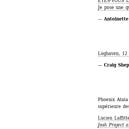
ÊTES-VOUS L
Je pose une q
— Antoinette
Loghaven, 12
— Craig She
Phoenix Atala 
supérieure de
Lucien Laffitt
Josh Project 