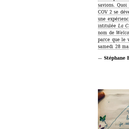
savions. Quoi
COV 2 se dével
une expérienc
intitulée
La Cr
nom de
Welco
parce que le 
samedi 28 ma
— Stéphane B