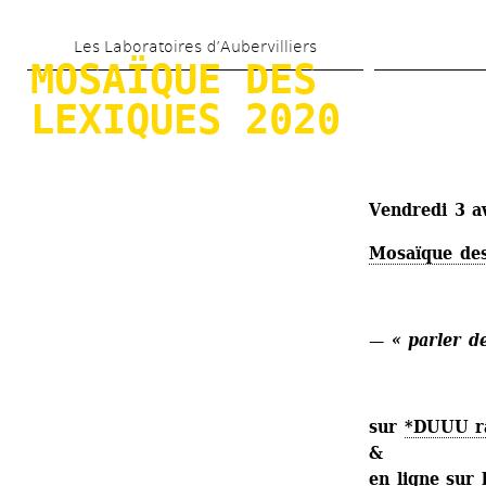
Aller 
Les Laboratoires d’Aubervilliers
au 
MOSAÏQUE DES 
contenu 
LEXIQUES 2020
principal
Vendredi 3 a
Mosaïque des
— 
« parler de
sur 
*DUUU r
& 
en ligne sur 