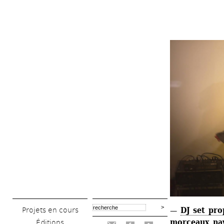
— 
DJ set pro
Projets en cours
morceaux nav
Éditions