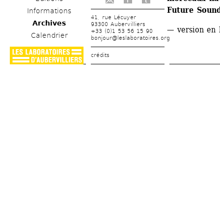
f
t
Future Sound
Informations
41, rue Lécuyer
Archives
93300 Aubervilliers
— version en 
+33 (0)1 53 56 15 90
Calendrier
bonjour@leslaboratoires.org
crédits