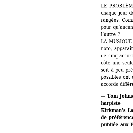
LE PROBLÈME 
chaque jour de
rangées. Comm
pour qu’aucune
l’autre ?
LA MUSIQUE : 
note, apparaît
de cinq accord
côte une seule
soit à peu prè
possibles ont 
accords différ
— Tom Johnso
harpiste
Kirkman’s Lad
de préférence
publiée aux 