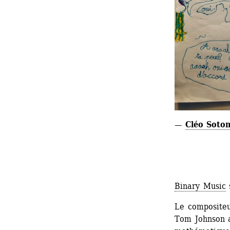
— 
Cléo Soto
Binary Music
s
Le compositeu
Tom Johnson a