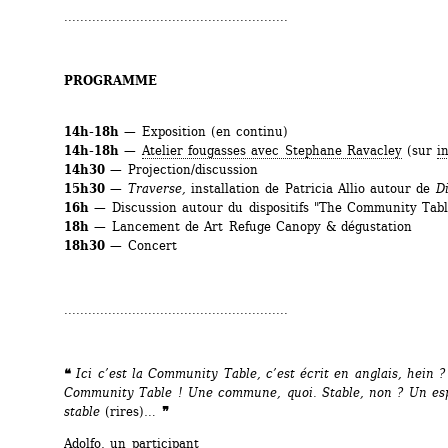
........................................................
PROGRAMME
14h-18h
— Exposition (en continu)
14h-18h
— 
Atelier fougasses avec Stephane Ravacley
(sur 
i
14h30
— Projection/discussion
15h30
— 
Traverse, 
installation de Patricia Allio autour de 
D
16h
— Discussion autour du dispositifs "The Community Tabl
18h
— Lancement de Art Refuge Canopy & dégustation
18h30
— Concert
........................................................
❝ 
Ici c’est la Community Table, c’est écrit en anglais, hein ?
Community Table ! Une commune, quoi. Stable, non ? Un esp
stable 
(rires)
…
❞
Adolfo, un participant