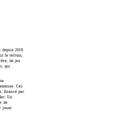
 depuis 2018 
r le terrain, 
ve, de jeu 
, qui 
he 
emeuse. Ces 
, financé par 
er. Un 
r de 
y jouer. 