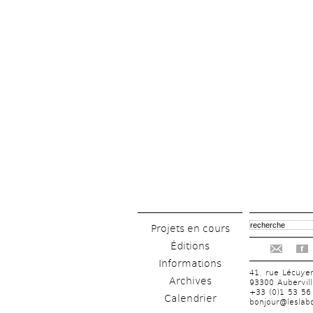
Projets en cours
Éditions
f
Informations
41, rue Lécuye
Archives
93300 Aubervill
+33 (0)1 53 56
Calendrier
bonjour@leslabo