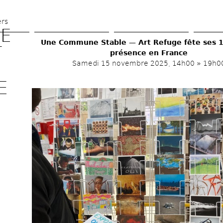
Aller 
au 
ers
E 
contenu 
Une Commune Stable — Art Refuge fête ses 10
principal
 
présence en France 
Samedi 15 novembre 2025, 
14h00
» 
19h0
 