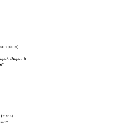
nscription
)
ispak Dispac’h
e"
 
(rires)
– 
ace 