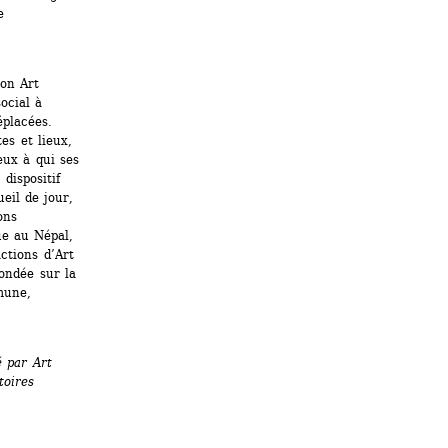
 
on Art 
cial à 
placées. 
s et lieux, 
ux à qui ses 
ispositif 
il de jour, 
ns 
ue au Népal, 
tions d’Art 
ondée sur la 
une, 
 par Art 
oires 