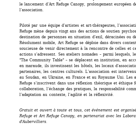
le lancement d’Art Refuge Canopy, prolongement européen de
l’association.
Piloté par une équipe d’artistes et art-thérapeutes, l’associati
Refuge mène depuis vingt ans des actions de soutien psychoso
destination de personnes en situation d’exil, déracinées ou dé
Résolument mobile, Art Refuge se déploie dans divers contexte
soucieuse de venir directement à la rencontre de celles et ce
actions s’adressent. Ses ateliers nomades – parmi lesquels, le d
"The Community Table" – se déplacent en institution, en accue
en maraude, ils investissent les hôtels, les locaux d’associatio
partenaires, les centres culturels. L’association est interven
au Soudan, en Ukraine, en France et au Royaume Uni. Les ac
Refuge s’inscrivent dans une réflexion théorique et éthique f
collaboration, l’échange des pratiques, la responsabilité comm
l’adaptation au contexte, l’agilité et la réflexivité.
Gratuit et ouvert à toute et tous, cet événement est organisé
Refuge et Art Refuge Canopy, en partenariat avec les Laborat
d'Aubervilliers.