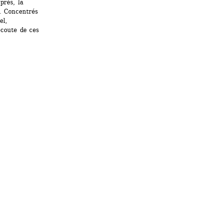
rès, la 
e. Concentrés 
l, 
coute de ces 