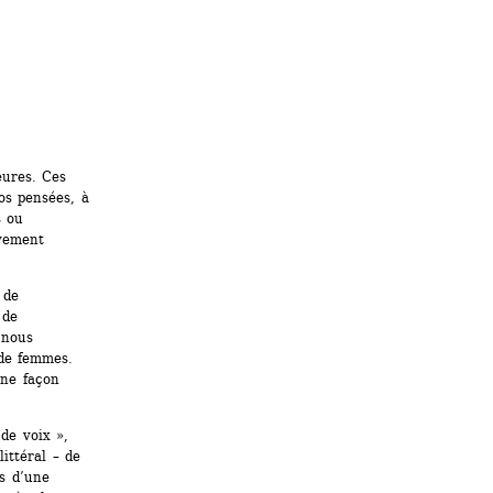
ures. Ces 
s pensées, à 
 ou 
vement 
de 
de 
nous 
de femmes. 
ne façon 
de voix », 
ttéral – de 
s d’une 