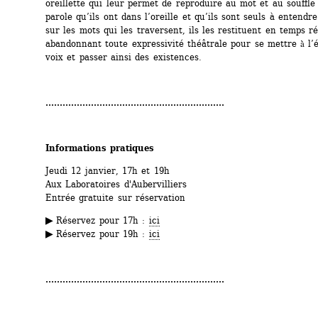
oreillette qui leur permet de reproduire au mot et au souffle p
parole qu’ils ont dans l’oreille et qu’ils sont seuls à entendr
sur les mots qui les traversent, ils les restituent en temps rée
abandonnant toute expressivité théâtrale pour se mettre à̀ l’é
voix et passer ainsi des existences.
...............................................................
Informations pratiques
Jeudi 12 janvier, 17h et 19h
Aux Laboratoires d'Aubervilliers
Entrée gratuite sur réservation
▶ 
Réservez pour 17h : 
ici
▶ 
Réservez pour 19h : 
ici
...............................................................