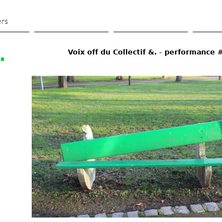
Aller 
au 
ers
contenu 
principal
.
Voix off du Collectif &. - performance 