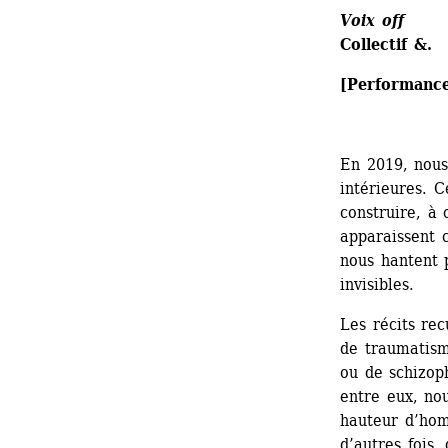
Voix off
Collectif &.
[Performanc
En 2019, nous
intérieures. C
construire, à
apparaissent 
nous hantent p
invisibles.
Les récits rec
de traumatisme
ou de schizoph
entre eux, nou
hauteur d’hom
d’autres fois,