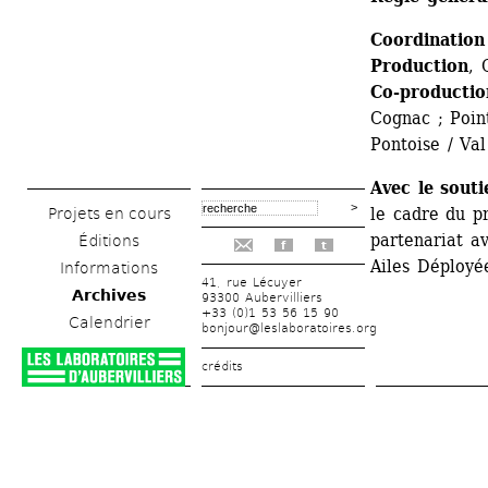
Coordination
Production
, 
Co-productio
Cognac ; Poin
Pontoise / Val
Avec le souti
le cadre du p
Projets en cours
partenariat av
Éditions
f
t
Ailes Déployé
Informations
41, rue Lécuyer
Archives
93300 Aubervilliers
+33 (0)1 53 56 15 90
Calendrier
bonjour@leslaboratoires.org
crédits