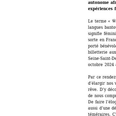
autonome afro
expériences 
Le terme « Ẅ 
langues banto
signifie fémin
sorte en Fran
porté bénévol
billetterie au
Seine-Saint-De
octobre 2024 
Par ce rendez-
d’élargir nos v
rêve. D’y déco
de nous compr
De faire l’élo
aussi d’une dé
téméraires. C