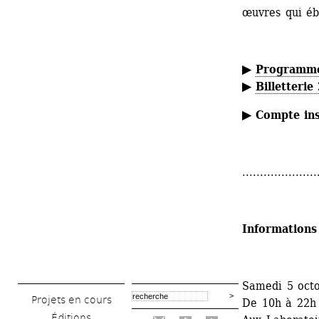
œuvres qui éb
▶ 
Programm
▶ 
Billetterie
▶ Compte ins
.....................
Informations
Samedi 5 oct
Projets en cours
De 10h à 22h
Éditions