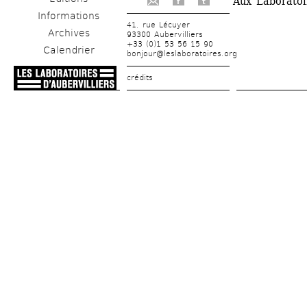
Aux Laboratoir
f
t
Informations
41, rue Lécuyer
Archives
93300 Aubervilliers
+33 (0)1 53 56 15 90
Calendrier
bonjour@leslaboratoires.org
crédits