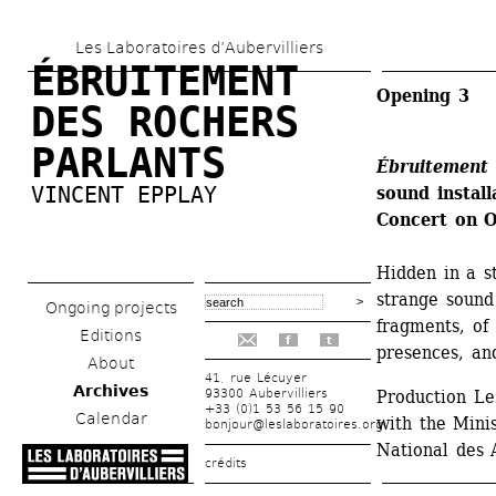
Skip 
Les Laboratoires d’Aubervilliers
to 
ÉBRUITEMENT 
main 
Opening 3
DES ROCHERS 
content
PARLANTS
Ébruitement 
VINCENT EPPLAY
sound instal
Concert on O
Hidden in a st
strange sound 
Ongoing projects
fragments, of 
Editions
f
t
presences, and
About
41, rue Lécuyer
Archives
93300 Aubervilliers
Production Les
+33 (0)1 53 56 15 90
Calendar
with the Mini
bonjour@leslaboratoires.org
National des A
crédits