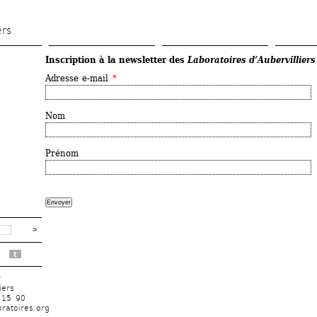
Skip 
to 
ers
main 
Inscription à la newsletter des 
Laboratoires d’Aubervilliers
content
Adresse e-mail
Nom
Prénom
t
r
iers
 15 90
ratoires.org