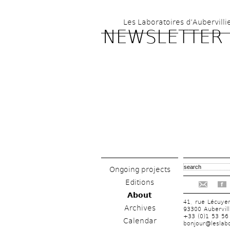
Les Laboratoires d’Aubervilli
NEWSLETTER
Ongoing projects
Editions
f
About
41, rue Lécuye
Archives
93300 Aubervill
+33 (0)1 53 56
Calendar
bonjour@leslabo