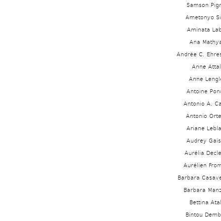
Samson Pig
Ametonyo Sil
Aminata Lab
Ana Mathy
Andrée C. Ehr
Anne Attal
Anne Lengl
Antoine Pon
Antonio A. Cas
Antonio Ort
Ariane Lebla
Audrey Gai
Aurélia Decl
Aurélien Fro
Barbara Casav
Barbara Manz
Bettina Ata
Bintou Demb