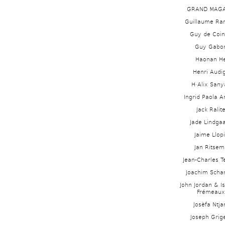
GRAND MAGA
Guillaume Ra
Guy de Coin
Guy Gabo
Haonan H
Henri Audig
H·Alix Sanya
Ingrid Paola 
Jack Ralit
Jade Lindga
Jaime Llopi
Jan Ritsem
Jean-Charles Te
Joachim Schar
John Jordan & Is
Frémeaux
Josèfa Ntja
Joseph Grig