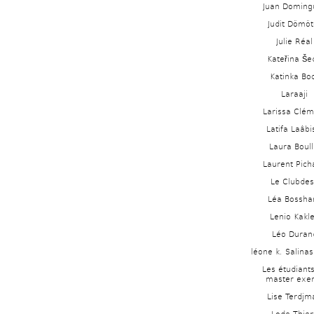
Juan Doming
Judit Dömöt
Julie Réal
Kateřina Še
Katinka Bo
Laraaji
Larissa Clém
Latifa Laâbi
Laura Boull
Laurent Pich
Le Clubde
Léa Bossha
Lenio Kakl
Léo Duran
léone k. Salina
Les étudiants
master exer
Lise Terdjm