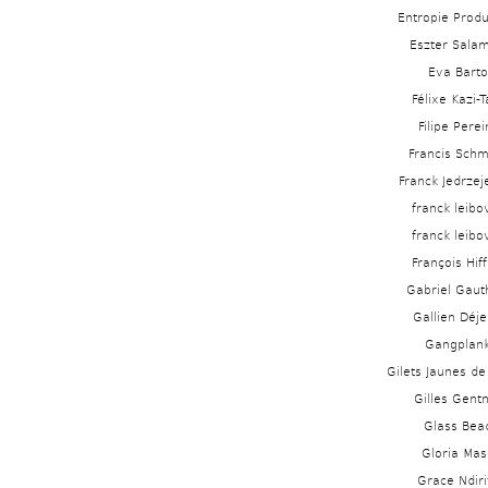
Entropie Produ
Eszter Sala
Eva Barto
Félixe Kazi-T
Filipe Perei
Francis Schm
Franck Jedrzej
franck leibov
franck leibov
François Hiff
Gabriel Gaut
Gallien Déj
Gangplan
Gilets Jaunes de
Gilles Gent
Glass Bea
Gloria Maso
Grace Ndiri