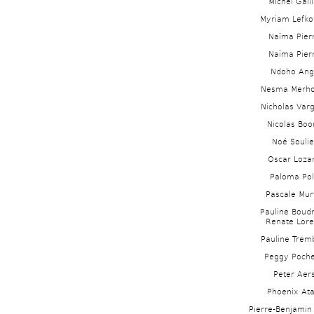
Michel Gaill
Myriam Lefko
Naïma Pier
Naïma Pier
Ndoho Ang
Nesma Merh
Nicholas Varg
Nicolas Boo
Noé Soulie
Oscar Loza
Paloma Po
Pascale Mur
Pauline Boudr
Renate Lor
Pauline Tremb
Peggy Poch
Peter Aer
Phoenix Ata
Pierre-Benjamin