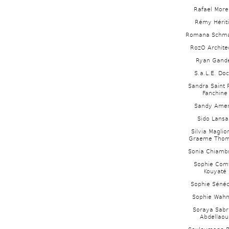
Rafael More
Rémy Hériti
Romana Schma
RozO Archite
Ryan Gande
S.a.L.E. Do
Sandra Saint 
Fanchine 
Sandy Amer
Sido Lansa
Silvia Maglion
Graeme Tho
Sonia Chiambr
Sophie Comt
Kouyaté
Sophie Séné
Sophie Wahn
Soraya Sabri
Abdellaoui