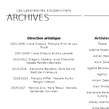
Skip 
Les Laboratoires d’Aubervilliers
to 
ARCHIVES
main 
content
Direction artistique 
Artistes
2001-2006 Yvane Chapuis, François Piron et Loïc 
Åbäke
Touzé
Adeline Rosen
2007-2009 Yvane Chapuis et Joris Lacoste
Adrien Mes
2010-2012 Grégory Castéra, Alice Chauchat, 
Adva Zaka
Nataša Petrešin-Bachelez
Agathe Berthau
2013-2018 : Alexandra Baudelot, Dora García, 
Mathilde Villeneuve
Agency
2019-2024 : François Hiffler, Pascale Murtin, 
Akram Zaat
Margot Videcoq
Alain Micha
2025-2027 : Patricia Allio, Mara Teboul, Marcela 
Santander Corvalán
Alexandre Morea
Cyborg
Alexey Asantc
Alma Sauret