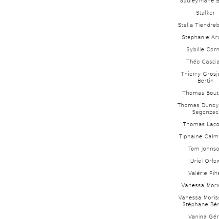
Souleymane B
Stalker
Stella Tiendre
Stéphanie Ar
Sybille Cor
Théo Cascia
Thierry Grosj
Bertin 
Thomas Bout
Thomas Dunoye
Segonzac
Thomas Laco
Tiphaine Calm
Tom Johns
Uriel Orlo
Valérie Pih
Vanessa Mori
Vanessa Moriss
Stéphane Bé
Vanina Gé