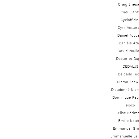
Craig Shepa
Cuqui Jere
Cyclofficin
Cyril Vettor
Daniel Fouc
Danièle Ata
David Poull
Dector et Du
DEDALUS 
Delgado Fuc
Diemo Schw
Dieudonné Nia
Dominique Peti
eipcp
Élise Bérimo
Émilie Notér
Emmanuel Gr
Emmanuelle Lal