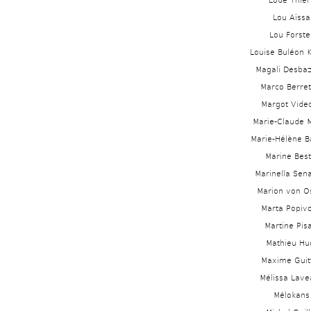
Lode Thier
Lou Aïssa
Lou Forste
Louise Buléon K
Magali Desbaz
Marco Berrett
Margot Vide
Marie-Claude M
Marie-Hélène 
Marine Best
Marinella Sen
Marion von O
Marta Popiv
Martine Pis
Mathieu Hu
Maxime Guit
Mélissa Lave
Mélokans