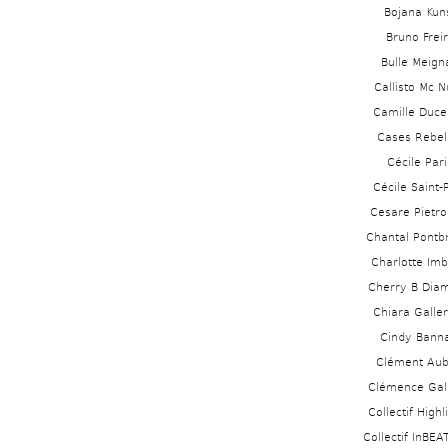
Bojana Kun
Bruno Frei
Bulle Meigna
Callisto Mc N
Camille Ducell
Cases Rebel
Cécile Pari
Cécile Saint-
Cesare Pietroi
Chantal Pontb
Charlotte Imba
Cherry B Dia
Chiara Galler
Cindy Bann
Clément Aube
Clémence Gal
Collectif Highl
Collectif InBE