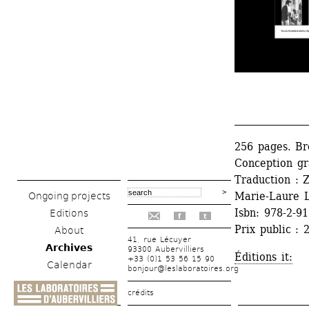
_______________
256 pages. B
Conception gr
Traduction : Z
Marie-Laure L
Ongoing projects
Isbn: 978-2-91
Editions
f
t
Prix public : 
About
41, rue Lécuyer
Archives
93300 Aubervilliers
Éditions it:
+33 (0)1 53 56 15 90
Calendar
bonjour@leslaboratoires.org
crédits