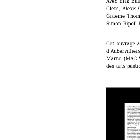
Avec Érik Bul
Clerc, Alexis 
Graeme Thomso
Simon Ripoll-
Cet ouvrage a
d’Aubervillie
Marne (MAC V
des arts pasti