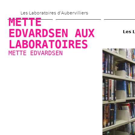
Skip 
Les Laboratoires d’Aubervilliers
to 
METTE 
main 
EDVARDSEN AUX 
Les 
content
LABORATOIRES
METTE EDVARDSEN