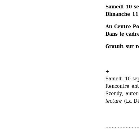
Samedi 10 se
Dimanche 11
Au Centre P
Dans le cadr
Gratuit sur r
+
Samedi 10 se
Rencontre ent
Szendy, auteu
lecture
(La Dé
.....................