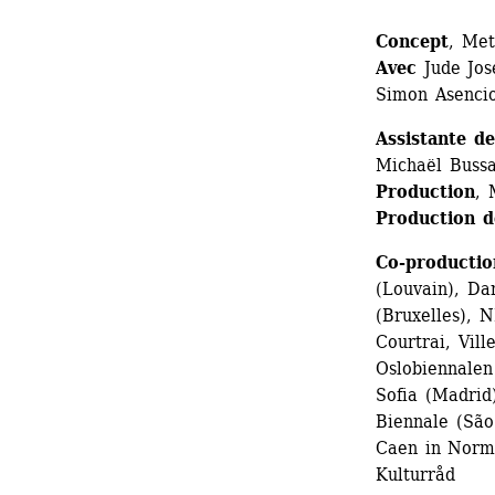
Concept
, Met
Avec
Jude Jose
Simon Asenci
Assistante d
Michaël Buss
Production
, 
Production d
Co-productio
(Louvain), Da
(Bruxelles), N
Courtrai, Vil
Oslobiennalen
Sofia (Madrid
Biennale (São
Caen in Norma
Kulturråd 