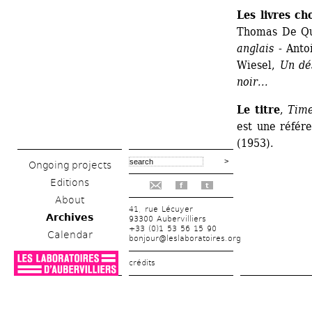
Les livres cho
Thomas De Qu
anglais
- Anto
Wiesel, 
Un dé
noir...
Le titre
, 
Time
est une référ
(1953).
Ongoing projects
Editions
f
t
About
41, rue Lécuyer
Archives
93300 Aubervilliers
+33 (0)1 53 56 15 90
Calendar
bonjour@leslaboratoires.org
crédits