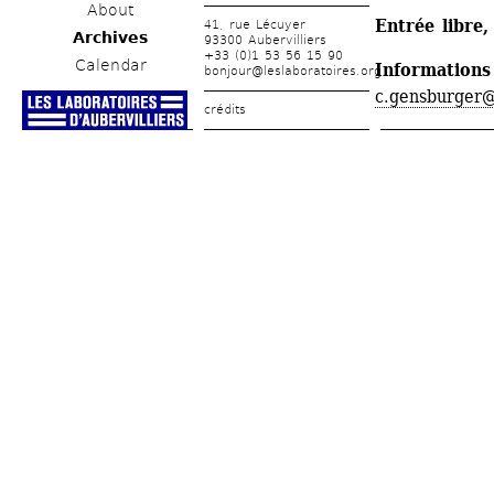
About
Entrée libre,
41, rue Lécuyer
Archives
93300 Aubervilliers
+33 (0)1 53 56 15 90
Calendar
Informations
bonjour@leslaboratoires.org
c.gensburger@
crédits