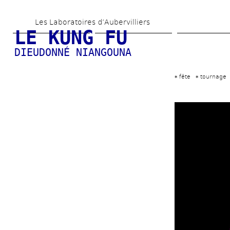
Skip 
Les Laboratoires d’Aubervilliers
to 
LE KUNG FU
main 
DIEUDONNÉ NIANGOUNA
content
fête
tournage