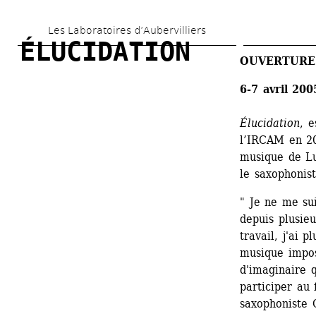
Aller 
Les Laboratoires d’Aubervilliers
au 
ÉLUCIDATION
contenu 
OUVERTURE 
principal
6-7 avril 200
Élucidation
, 
l’IRCAM en 20
musique de Luc
le saxophonis
" Je ne me su
depuis plusie
travail, j'ai 
musique impose
d'imaginaire q
participer au 
saxophoniste 