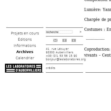
Lumière: Yann
Chargée de pr
Costumes : E
Projets en cours
---------------
Éditions
f
t
Informations
Coproduction:
41, rue Lécuyer
Archives
93300 Aubervilliers
vivants – Cen
+33 (0)1 53 56 15 90
Calendrier
bonjour@leslaboratoires.org
crédits