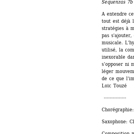
Sequenzas 7b
A entendre ce
tout est déjà 
stratégies à 
pas s'ajouter,
musicale. L'hy
utilisé, la co
inexorable dan
s’opposer ni 
léger mouveme
de ce que l'i
Loïc Touzé
---------------
Chorégraphie:
Saxophone: C
Composition m