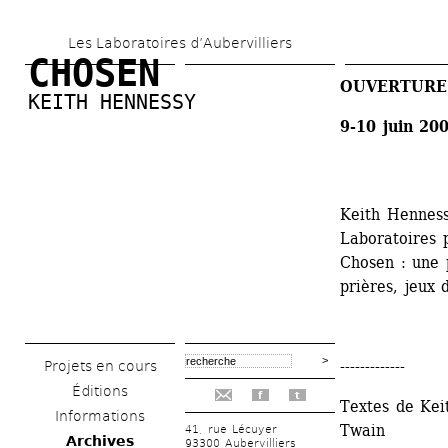
Aller 
Les Laboratoires d’Aubervilliers
au 
CHOSEN
contenu 
OUVERTURE
KEITH HENNESSY 
principal
9-10 juin 20
Keith Hennessy
Laboratoires p
Chosen : une 
prières, jeux 
-------------
Projets en cours
Éditions
f
t
Textes de Kei
Informations
Twain 
41, rue Lécuyer
Archives
93300 Aubervilliers