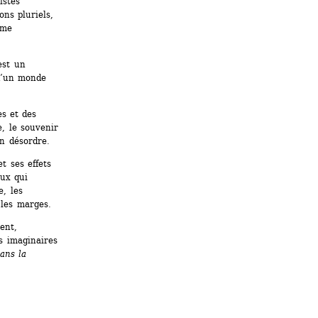
stes 
ns pluriels, 
me 
st un 
d’un monde 
s et des 
 le souvenir 
en désordre.
 ses effets 
ux qui 
, les 
 les marges.
nt, 
 imaginaires 
ans la 