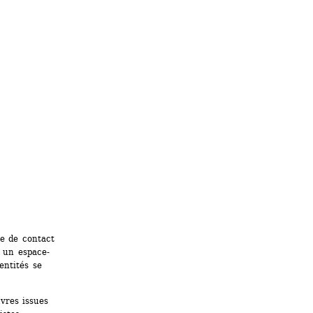
e de contact 
e un espace-
ntités se 
res issues 