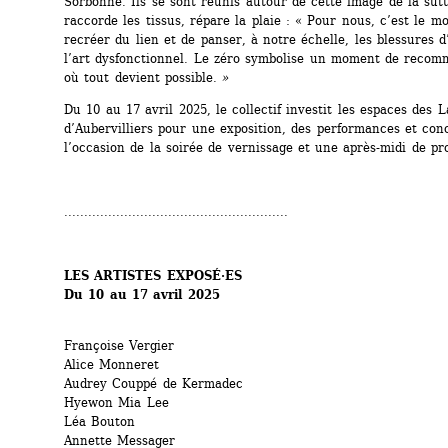
Sorbonne. Ils se sont réunis autour de cette image de la sutu
raccorde les tissus, répare la plaie : « Pour nous, c’est le mo
recréer du lien et de panser, à notre échelle, les blessures 
l’art dysfonctionnel. Le zéro symbolise un moment de recom
où tout devient possible. 
»
Du 10 au 17 avril 2025, le collectif investit les espaces des L
d’Aubervilliers pour une exposition, des performances et conc
l’occasion de la soirée de vernissage et une après-midi de p
........................................................
LES ARTISTES EXPOSÉ·ES
Du 10 au 17 avril 2025
Françoise Vergier
Alice Monneret
Audrey Couppé de Kermadec
Hyewon Mia Lee
Léa Bouton
Annette Messager