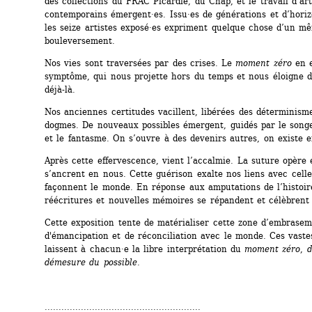
des collections du FRAC Picardie, du Cnap, et le travail d’arti
contemporains émergent·es. Issu·es de générations et d’horizo
les seize artistes exposé·es expriment quelque chose d’un mê
bouleversement. 
Nos vies sont traversées par des crises. Le 
moment zéro
en e
symptôme, qui nous projette hors du temps et nous éloigne 
déjà-là.
Nos anciennes certitudes vacillent, libérées des déterminisme
dogmes. De nouveaux possibles émergent, guidés par le songe,
et le fantasme. On s’ouvre à des devenirs autres, on existe 
Après cette effervescence, vient l’accalmie. La suture opère et
s’ancrent en nous. Cette guérison exalte nos liens avec celle
façonnent le monde. En réponse aux amputations de l’histoire
réécritures et nouvelles mémoires se répandent et célèbrent
Cette exposition tente de matérialiser cette zone d’embraseme
d'émancipation et de réconciliation avec le monde. Ces vastes
laissent à chacun·e la libre interprétation du 
moment zéro
, 
d
démesure du possible.
........................................................