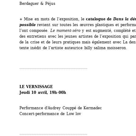
Berdaguer & Péjus
+
Mise en mots de l’exposition, le 
catalogue de 
Dans la dé
possible
revient sur toutes les œuvres plastiques et performa
l’ont composée. 
Le moment-zéro
y est augmenté, complété et 
des entretiens avec les jeunes artistes de l’exposition qui parl
de la crise et de leurs pratiques mais également avec La dent 
texte inédit de l’artiste auteurice billy salima moisseron.
........................................................
LE VERNISSAGE
Jeudi 10 avril, 19h-00h
Performance d'Audrey Couppé de Kermadec
Concert-performance de Low lov
........................................................