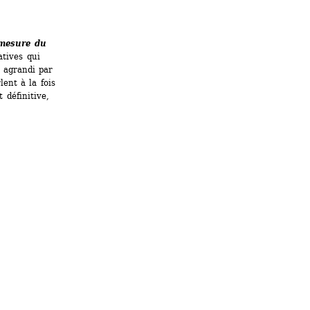
mesure du 
tives qui 
agrandi par 
ent à la fois 
définitive, 