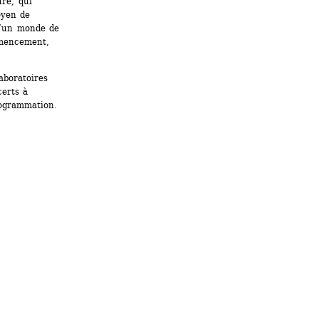
re, qui 
yen de 
d’un monde de 
mencement, 
aboratoires 
erts à 
rogrammation.