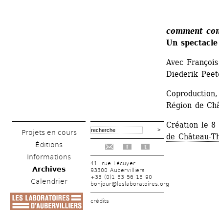
comment co
Un spectacl
Avec François 
Diederik Peet
Coproductio
Région de Châ
Création le 8
Projets en cours
de Château-Th
Éditions
f
t
Informations
41, rue Lécuyer
Archives
93300 Aubervilliers
+33 (0)1 53 56 15 90
Calendrier
bonjour@leslaboratoires.org
crédits