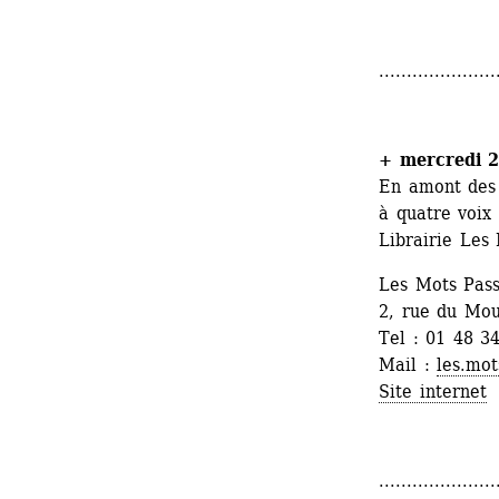
.....................
+ mercredi 26
En amont des 
à quatre voix
Librairie Les
Les Mots Pass
2, rue du Mout
Tel : 01 48 3
Mail : 
les.mo
Site internet
.....................