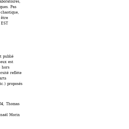
boratoires, 
ques. Pas 
chaotique, 
être 
 EST 
 publié 
eux est 
 hors 
sité reflète 
rts 
c.) proposés 
04
, Thomas 
aël Morin 