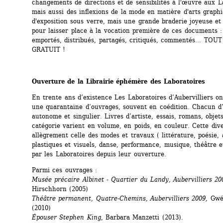
changements de directions et de sensibilités à l'œuvre aux La
mais aussi des inflexions de la mode en matière d'arts graphi
d'exposition sous verre, mais une grande braderie joyeuse et 
pour laisser place à la vocation première de ces documents : 
emportés, distribués, partagés, critiqués, commentés… TOUT
GRATUIT !
Ouverture de la Librairie éphémère des Laboratoires
En trente ans d’existence Les Laboratoires d’Aubervilliers ont
une quarantaine d’ouvrages, souvent en coédition. Chacun d’
autonome et singulier. Livres d’artiste, essais, romans, objets
catégorie varient en volume, en poids, en couleur. Cette diver
allègrement celle des modes et travaux ( littérature, poésie, a
plastiques et visuels, danse, performance, musique, théâtre et
par les Laboratoires depuis leur ouverture.
Parmi ces ouvrages :
Musée précaire Albinet - Quartier du Landy, Aubervilliers 20
Hirschhorn (2005)
Théâtre permanent, Quatre-Chemins, Aubervilliers 2009,
Gwén
(2010)
Épouser Stephen King
, Barbara Manzetti (2013). 