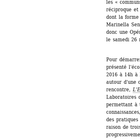
les « communs 
réciproque et 
dont la forme
Marinella Sen
donc une Opér
le samedi 26 
Pour démarrer 
présenté l'éco
2016 à 14h à 
autour d'une c
rencontre, 
L'
Laboratoires d
permettant à t
connaissances
des pratiques 
raison de tro
progressiveme