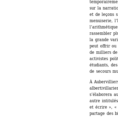
temporairement
sur la narrati
et de leçons su
menuiserie, l’h
l’arithmétique
rassembler pl
la grande var
peut offrir ou
de milliers de
activistes pol
étudiants, des
de secours mut
À Aubervillier
albertivillari
s’élaborera au
autre intitulé
et écrire », «
partage des bi