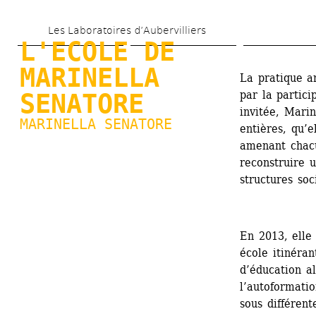
Aller 
Les Laboratoires d’Aubervilliers
au 
L'ECOLE DE 
contenu 
MARINELLA 
La pratique ar
principal
par la partici
SENATORE
invitée, Mari
MARINELLA SENATORE
entières, qu’e
amenant chacun
reconstruire u
structures soc
En 2013, elle
école itinéran
d’éducation al
l’autoformatio
sous différent