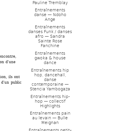
Pauline Tremblay
Entraînements 
danse — Ndoho 
Ange
Entraînements 
danses Funk / danses 
afro — Sandra 
Sainte Rose 
Fanchine
Entraînements 
ncontre, ​
gwoka & house 
on d’une 
dance 
Entraînements hip 
hop, dancehall, 
on, ils ont 
danse 
 d’un public 
contemporaine — 
Stencia Yambogaza 
Entraînements hip-
hop — collectif 
Highlights
Entraînements pain 
au levain — Bulle 
Meignan
Entraînements petit–