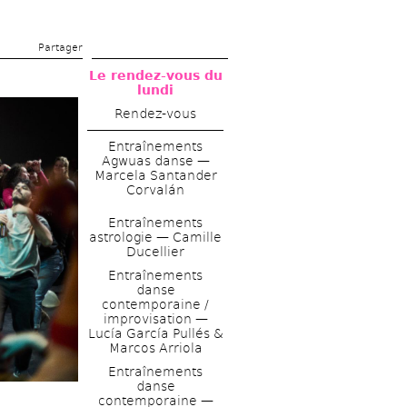
Partager 
Le rendez-vous du 
lundi
Rendez-vous
Entraînements 
Agwuas danse — 
Marcela Santander 
Corvalán
Entraînements 
astrologie — Camille 
Ducellier 
Entraînements 
danse 
contemporaine / 
improvisation — 
Lucía García Pullés & 
Marcos Arriola
Entraînements 
danse 
contemporaine — 