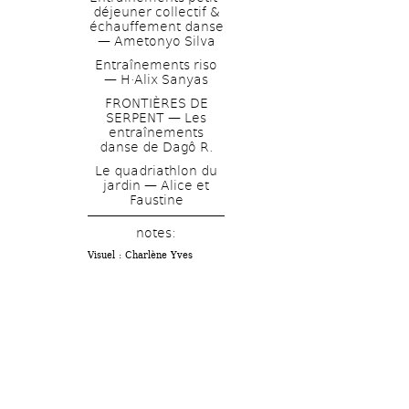
déjeuner collectif & 
échauffement danse 
— Ametonyo Silva
Entraînements riso 
— H·Alix Sanyas
FRONTIÈRES DE 
SERPENT — Les 
entraînements 
danse de Dagô R.
Le quadriathlon du 
jardin — Alice et 
Faustine
notes: 
Visuel : Charlène Yves