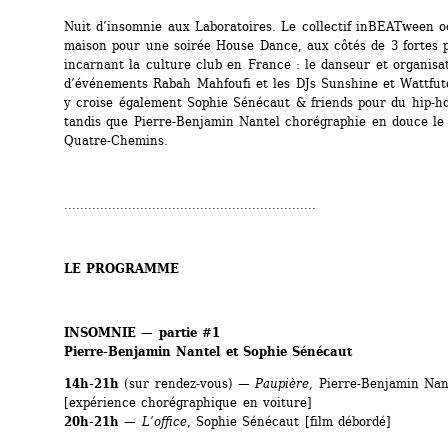
Nuit d’insomnie aux Laboratoires. Le collectif inBEATween oc
maison pour une soirée House Dance, aux côtés de 3 fortes p
incarnant la culture club en France : le danseur et organisat
d’événements Rabah Mahfoufi et les DJs Sunshine et Wattfut
y croise également Sophie Sénécaut & friends pour du hip-hop
tandis que Pierre-Benjamin Nantel chorégraphie en douce le 
Quatre-Chemins.
...............................................................
LE PROGRAMME
INSOMNIE — partie #1
Pierre-Benjamin Nantel et Sophie Sénécaut
14h-21h
(sur rendez-vous) — 
Paupière
, Pierre-Benjamin Nant
[expérience chorégraphique en voiture]
20h-21h
— 
L’office
, Sophie Sénécaut [film débordé]