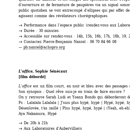
d’ouverture et de fermeture de paupières via un signal sonore
public quotidien se voit entrecoupé d’ellipses qui par effet de
agissent comme des révélateurs chorégraphiques.
→
Performance dans l’espace public (rendez-vous aux Labora
→
Durée : 30 minutes
→
Accessible sur rendez-vous : 14h, 15h, 16h, 17h, 18h, 19, 2
→
Contactez Pierre-Benjamin Nantel : 06 70 84 66 08 
— 
pb.nantel@achopro.org
L’office
, Sophie Sénécaut
[film débordé]
L’office
est un film court, en noir et bleu avec des passages 
Son synopsis : Quel rêve suis-je en train de faire encore ?
On y retrouve Sarah Ludi et Yoann Bondo qui déborderont de
Ps : Lalalala Lalalala | J'suis plus hypé, hypé | Hypé, hypé, hy
Désenlovée, t'as zaillé | Plus hypé, hypé, hypé | (Yeah, eh-eh
Aya Nakamura, Hypé
→
De 20h à 21h
→
Aux Laboratoires d’Aubervilliers