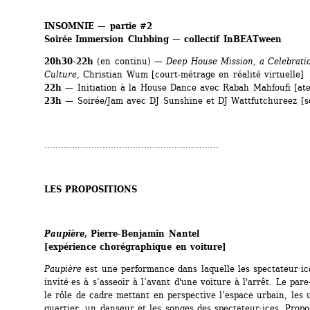
INSOMNIE — partie #2
Soirée Immersion Clubbing — collectif InBEATween
20h30-22h 
(en continu) — 
Deep House Mission, a Celebratio
Culture,
Christian Wum [court-métrage en réalité virtuelle]
22h
— Initiation à la House Dance avec Rabah Mahfoufi [ate
23h
— Soirée/Jam avec DJ Sunshine et DJ Wattfutchureez [so
...............................................................
LES PROPOSITIONS
Paupière
, Pierre-Benjamin Nantel
[expérience chorégraphique en voiture]
Paupière
est une performance dans laquelle les spectateur·ice
invité·es à s’asseoir à l’avant d'une voiture à l'arrêt. Le pare-
le rôle de cadre mettant en perspective l’espace urbain, les u
quartier, un danseur et les songes des spectateur·ices. Propo