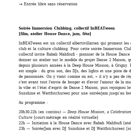
→
Entrée libre sans réservation
Soirée 
Immersion Clubbing, collectif InBEATween
[film, atelier House Dance, jam, fête]
InBEATween est un collectif albertivillarien qui promeut les 
club et la culture clubbing. Pour cette soirée Immersion Club
collectif invite Rabah Mahfoufi - pionnier de la House Dance 
donner un atelier sur le modèle du projet Danse 2 Maison, qu
depuis plusieurs années à la Deep House Mission, à Grigny. L
est simple : du gros son, des DJs, des lights et une piste de d
de passionnés. On y vient comme on est, « il n'y a pas de règl
c'est avant tout l'envie de bouger et d'avoir l'amour de la mu
la vibe et l’état d’esprit de Danse 2 Maison, puis rejoignez les
Sunshine et Wattfutchureez pour une soirée/jam jusqu’au bou
Au programme : 
20h30-22h (en continu) — 
Deep House Mission, a Celebration
Culture
[court-métrage en réalité virtuelle]
22h — Initiation à la House Dance avec Rabah Mahfoufi [atel
23h — Soirée/Jam avec DJ Sunshine et DJ Wattfutchureez [so