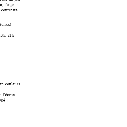
, l’espace 
 contraste 
toires)
0h, 21h 
en couleurs.
 l’écran.
pé | 
)