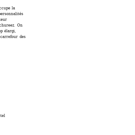
cupe la 
ersonnalités 
eur 
chureez. On 
 élargi, 
carrefour des 
el 