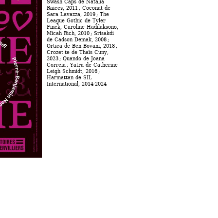
Swash Caps de Natalia 
Raices, 2011 ; Coconat de 
Sara Lavazza, 2019 ; The 
League Gothic de Tyler 
Finck, Caroline Hadilaksono, 
Micah Rich, 2010 ; Srisakdi 
de Cadson Demak, 2008 ; 
Ortica de Ben Bovani, 2018 ; 
Crozet·te de Thaïs Cuny, 
2023 ; Quando de Joana 
Correia ; Yatra de Catherine 
Leigh Schmidt, 2016 ; 
Harmattan de SIL 
International, 2014-2024