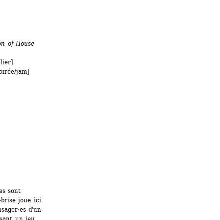
n of House 
lier]
irée/jam]
s sont 
brise joue ici 
sager·es d'un 
sant un jeu 