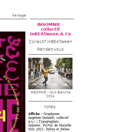
Partager 
INSOMNIE - 
collectif 
inBEATween & Co
Collectif InBEATween
Rendez-vous
INSOMNIE - Nuit Blanche 
2024
notes: 
Affiche 
– Graphisme : 
Angeline Ostinelli, collectif 
g.u.i. | Typographies 
utilisées : PicNic de Marielle 
Nils, 2022 ; Delius et Delius 