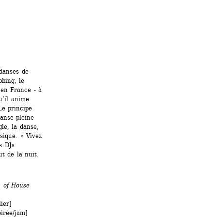
danses de 
bing, le 
en France - à 
’il anime 
e principe 
anse pleine 
e, la danse, 
sique. » Vivez 
 DJs 
t de la nuit.
 of House 
ier]
irée/jam]