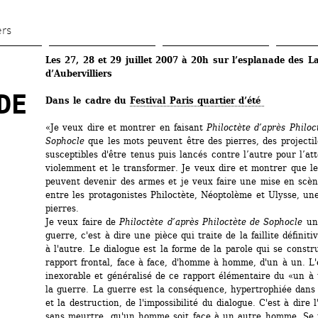
Aller 
au 
ers
contenu 
Les 27, 28 et 29 juillet 2007 à 20h 
sur l’esplanade des La
principal
d’Aubervilliers
E 
Dans le cadre du 
Festival Paris quartier d’été 
«Je veux dire et montrer en faisant 
Philoctète d’après Philoct
Sophocle
que les mots peuvent être des pierres, des projectile
susceptibles d'être tenus puis lancés contre l’autre pour l’att
violemment et le transformer. Je veux dire et montrer que le
peuvent devenir des armes et je veux faire une mise en scène
entre les protagonistes Philoctète, Néoptolème et Ulysse, une
pierres. 
Je veux faire de 
Philoctète d’après Philoctète de Sophocle
une
guerre, c'est à dire une pièce qui traite de la faillite définiti
à l'autre. Le dialogue est la forme de la parole qui se constru
rapport frontal, face à face, d'homme à homme, d'un à un. L'
inexorable et généralisé de ce rapport élémentaire du «un à
la guerre. La guerre est la conséquence, hypertrophiée dans l
et la destruction, de l'impossibilité du dialogue. C'est à dire l'
sans meurtre, qu'un homme soit face à un autre homme. Se p