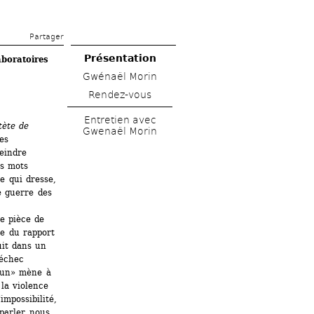
Partager 
Présentation
boratoires 
Gwénaël Morin
Rendez-vous
Entretien avec 
ète de 
Gwenaël Morin
s 
eindre 
s mots 
 qui dresse, 
 guerre des 
 pièce de 
ve du rapport 
it dans un 
échec 
 un» mène à 
a violence 
impossibilité, 
arler nous 