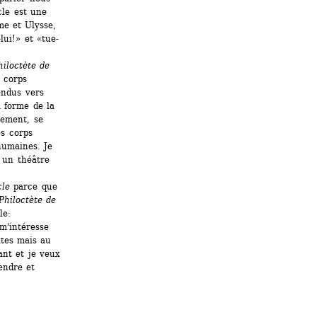
le est une 
e et Ulysse, 
lui!» et «tue-
iloctète de 
corps 
ndus vers 
 forme de la 
ement, se 
s corps 
umaines. Je 
un théâtre 
cle
parce que 
Philoctète de 
e: 
'intéresse 
tes mais au 
nt et je veux 
ndre et 