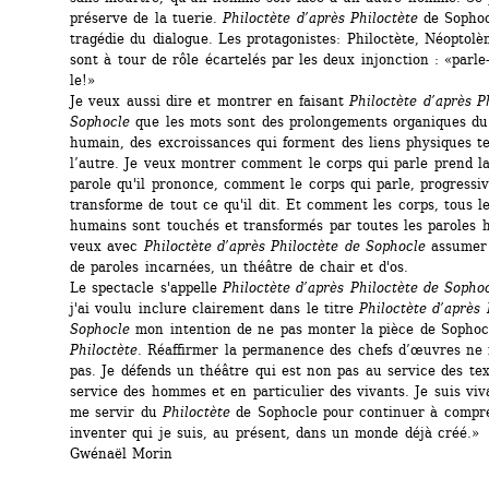
préserve de la tuerie. 
Philoctète d’après Philoctète
de Sophoc
tragédie du dialogue. Les protagonistes: Philoctète, Néoptolèm
sont à tour de rôle écartelés par les deux injonction : «parle-
le!» 
Je veux aussi dire et montrer en faisant 
Philoctète d’après Ph
Sophocle
que les mots sont des prolongements organiques du 
humain, des excroissances qui forment des liens physiques te
l’autre. Je veux montrer comment le corps qui parle prend la
parole qu'il prononce, comment le corps qui parle, progressiv
transforme de tout ce qu'il dit. Et comment les corps, tous le
humains sont touchés et transformés par toutes les paroles h
veux avec 
Philoctète d’après Philoctète de Sophocle
assumer 
de paroles incarnées, un théâtre de chair et d'os. 
Le spectacle s'appelle 
Philoctète d’après Philoctète de Sopho
j'ai voulu inclure clairement dans le titre 
Philoctète d’après 
Sophocle
mon intention de ne pas monter la pièce de Sophocl
Philoctète
. Réaffirmer la permanence des chefs d’œuvres ne m
pas. Je défends un théâtre qui est non pas au service des tex
service des hommes et en particulier des vivants. Je suis viva
me servir du 
Philoctète 
de Sophocle pour continuer à compre
inventer qui je suis, au présent, dans un monde déjà créé.» 
Gwénaël Morin