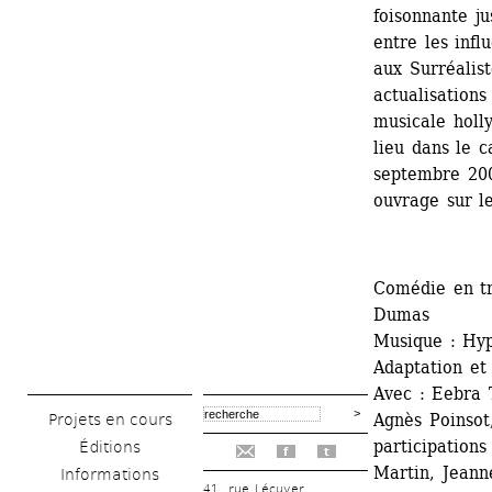
foisonnante ju
entre les infl
aux Surréalist
actualisation
musicale holl
lieu dans le c
septembre 200
ouvrage sur le
Comédie en tr
Dumas 
Musique : Hyp
Adaptation et
Avec : Eebra 
Agnès Poinsot,
Projets en cours
participations
Éditions
f
t
Martin, Jeann
Informations
41, rue Lécuyer