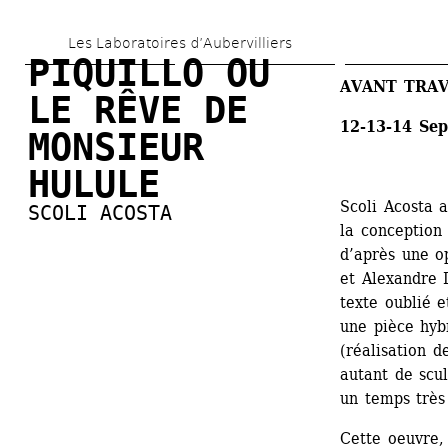
Aller 
Les Laboratoires d’Aubervilliers
au 
PIQUILLO OU 
contenu 
AVANT TRA
LE RÊVE DE 
principal
12-13-14 Se
MONSIEUR 
HULULE
Scoli Acosta a
SCOLI ACOSTA
la conception
d’après une o
et Alexandre 
texte oublié e
une pièce hybr
(réalisation d
autant de scu
un temps très
Cette oeuvre, 