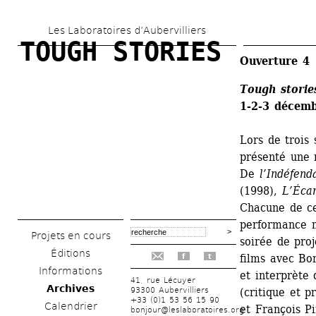
Aller 
Les Laboratoires d’Aubervilliers
au 
TOUGH STORIES
contenu 
Ouverture 4
principal
Tough stories
1-2-3 décem
Lors de trois 
présenté une 
De 
l’Indéfend
(1998), 
L’Écar
Chacune de ces
performance m
Projets en cours
soirée de proj
Éditions
films avec Bor
f
t
Informations
et interprète 
41, rue Lécuyer
Archives
93300 Aubervilliers
(critique et 
+33 (0)1 53 56 15 90
Calendrier
et François Pi
bonjour@leslaboratoires.org